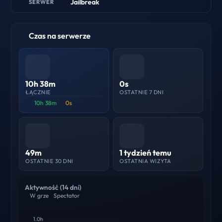
Jailbreak
SERWER
Czas na serwerze
10h 38m
0s
ŁĄCZNIE
OSTATNIE 7 DNI
10h 38m
0s
49m
1 tydzień temu
OSTATNIE 30 DNI
OSTATNIA WIZYTA
Aktywność (14 dni)
W grze
Spectator
1.0h