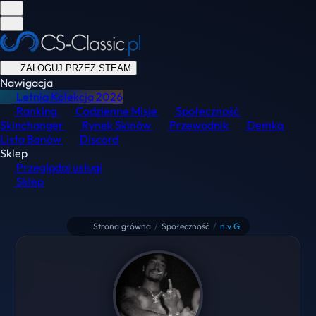
ZALOGUJ PRZEZ STEAM
Nawigacja
Letnia Kolekcja
2026
Ranking
Codzienne Misje
Społeczność
Skinchanger
Rynek Skinów
Przewodnik
Demka
Lista Banów
Discord
Sklep
Przeglądaj usługi
Sklep
Strona główna
/
Społeczność
/
n v G