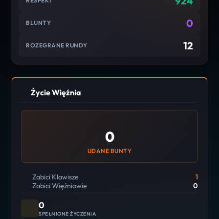
924
RESPEKT
0
BLUNTY
12
ROZEGRANE RUNDY
Życie Więźnia
0
UDANE BUNTY
Zabici Klawisze
1
Zabici Więźniowie
0
0
SPEŁNIONE ŻYCZENIA