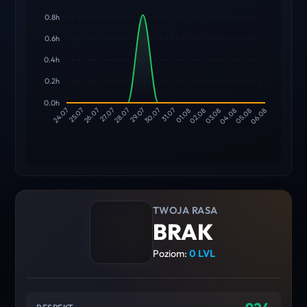
0.8h
0.6h
0.4h
0.2h
0.0h
25.07
26.07
27.07
28.07
29.07
30.07
31.07
01.08
02.08
03.08
04.08
05.08
24.07
06.08
TWOJA RASA
BRAK
Poziom:
0 LVL