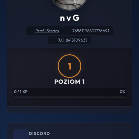
n v G
Profil Steam
76561198801776691
[U:1:841510963]
1
POZIOM 1
0 / 1 XP
0%
DISCORD