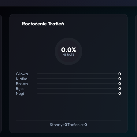
Rozłożenie Trafień
0.0%
HS RATE
Głowa
0
Klatka
0
Brzuch
0
Ręce
0
Nogi
0
Strzały:
0
Trafienia:
0