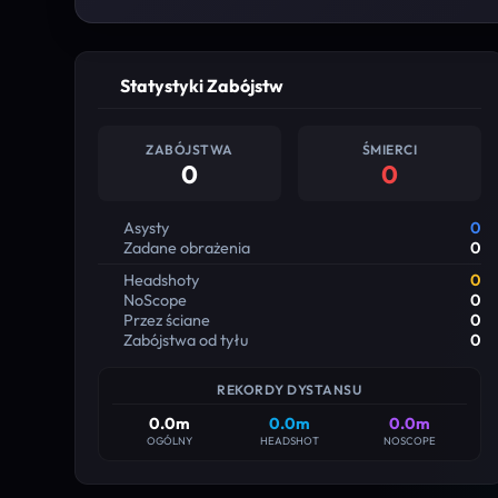
Statystyki Zabójstw
ZABÓJSTWA
ŚMIERCI
0
0
Asysty
0
Zadane obrażenia
0
Headshoty
0
NoScope
0
Przez ściane
0
Zabójstwa od tyłu
0
REKORDY DYSTANSU
0.0m
0.0m
0.0m
OGÓLNY
HEADSHOT
NOSCOPE