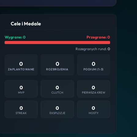
Cele i Medale
Wygrane: 0
Przegrane: 0
Rozegranych rund:
0
0
0
0
ZAPLANTOWANE
ROZBROJENIA
PODIUM (1-3)
0
0
0
MVP
CLUTCH
PIERWSZA KREW
0
0
0
STREAK
EKSPLOZJE
HOSTY