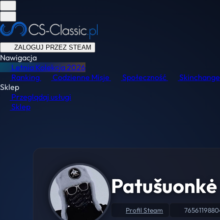
ZALOGUJ PRZEZ STEAM
Nawigacja
Letnia Kolekcja
2026
Ranking
Codzienne Misje
Społeczność
Skinchange
Sklep
Przeglądaj usługi
Sklep
Patušuonkė
Profil Steam
7656119880