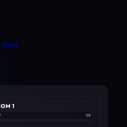
Discord
IOM 1
P
0%