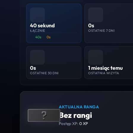
40 sekund
0s
ŁĄCZNIE
OSTATNIE 7 DNI
40s
0s
0s
1 miesiąc temu
OSTATNIE 30 DNI
OSTATNIA WIZYTA
AKTUALNA RANGA
Bez rangi
Postęp XP:
0 XP