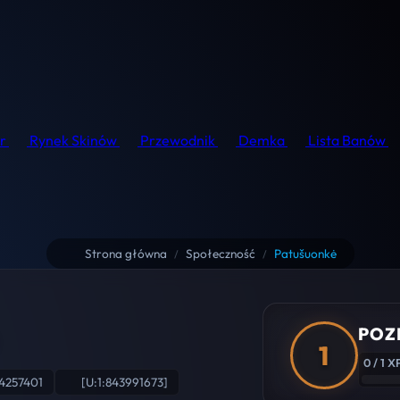
r
Rynek Skinów
Przewodnik
Demka
Lista Banów
Strona główna
Społeczność
Patušuonkė
/
/
POZ
1
0 / 1 X
4257401
[U:1:843991673]