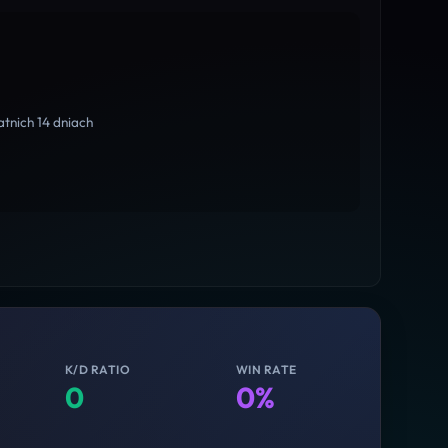
tnich 14 dniach
K/D RATIO
WIN RATE
0
0%