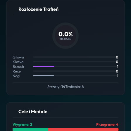
Rozłożenie Trafień
0.0%
HS RATE
Głowa
0
Klatka
0
Brzuch
1
Ręce
0
Nogi
1
Strzały:
14
Trafienia:
4
Cele i Medale
Wygrane: 2
Przegrane: 4