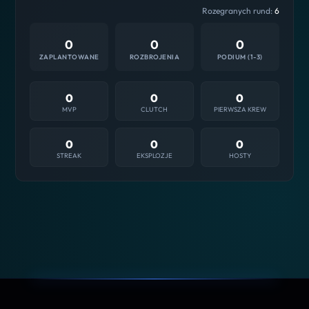
Rozegranych rund:
6
0
0
0
ZAPLANTOWANE
ROZBROJENIA
PODIUM (1-3)
0
0
0
MVP
CLUTCH
PIERWSZA KREW
0
0
0
STREAK
EKSPLOZJE
HOSTY