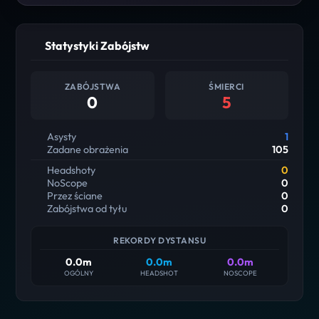
Statystyki Zabójstw
ZABÓJSTWA
ŚMIERCI
0
5
Asysty
1
Zadane obrażenia
105
Headshoty
0
NoScope
0
Przez ściane
0
Zabójstwa od tyłu
0
REKORDY DYSTANSU
0.0m
0.0m
0.0m
OGÓLNY
HEADSHOT
NOSCOPE