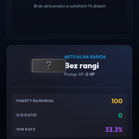
Brak aktywności w ostatnich 14 dniach
AKTUALNA RANGA
Bez rangi
Postęp XP:
0 XP
100
PUNKTY RANKINGU
0
K/D RATIO
33.3%
WIN RATE