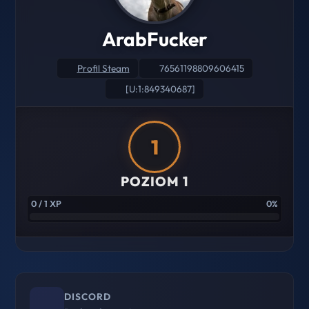
ArabFucker
Profil Steam
76561198809606415
[U:1:849340687]
1
POZIOM 1
0 / 1 XP
0%
DISCORD