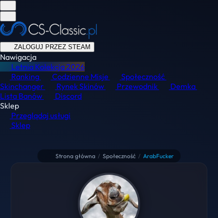
ZALOGUJ PRZEZ STEAM
Nawigacja
Letnia Kolekcja
2026
Ranking
Codzienne Misje
Społeczność
Skinchanger
Rynek Skinów
Przewodnik
Demka
Lista Banów
Discord
Sklep
Przeglądaj usługi
Sklep
Strona główna
/
Społeczność
/
ArabFucker