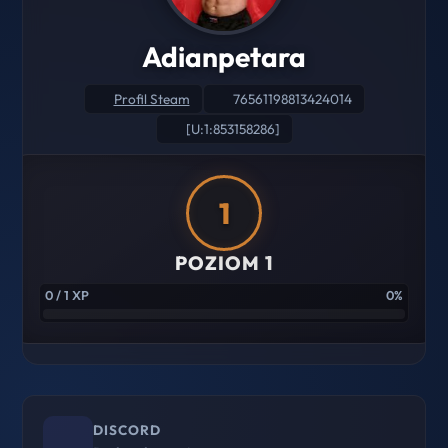
Adianpetara
Profil Steam
76561198813424014
[U:1:853158286]
1
POZIOM 1
0 / 1 XP
0%
DISCORD