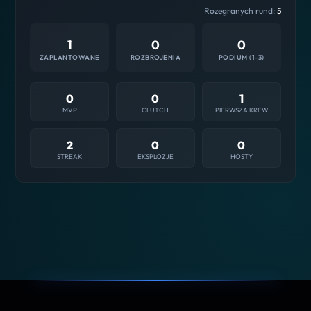
Rozegranych rund:
5
1
0
0
ZAPLANTOWANE
ROZBROJENIA
PODIUM (1-3)
0
0
1
MVP
CLUTCH
PIERWSZA KREW
2
0
0
STREAK
EKSPLOZJE
HOSTY