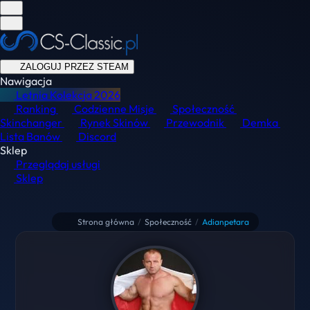
ZALOGUJ PRZEZ STEAM
Nawigacja
Letnia Kolekcja
2026
Ranking
Codzienne Misje
Społeczność
Skinchanger
Rynek Skinów
Przewodnik
Demka
Lista Banów
Discord
Sklep
Przeglądaj usługi
Sklep
Strona główna
/
Społeczność
/
Adianpetara