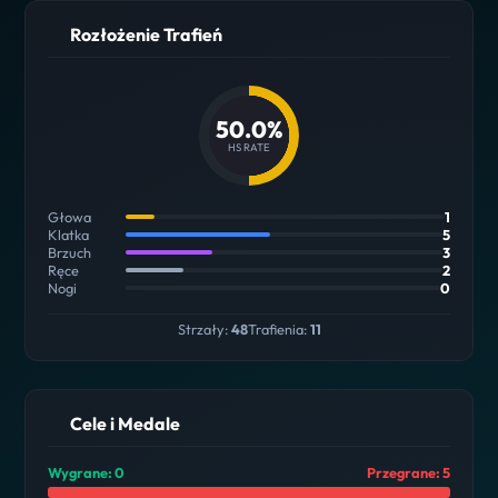
Rozłożenie Trafień
50.0%
HS RATE
Głowa
1
Klatka
5
Brzuch
3
Ręce
2
Nogi
0
Strzały:
48
Trafienia:
11
Cele i Medale
Wygrane: 0
Przegrane: 5