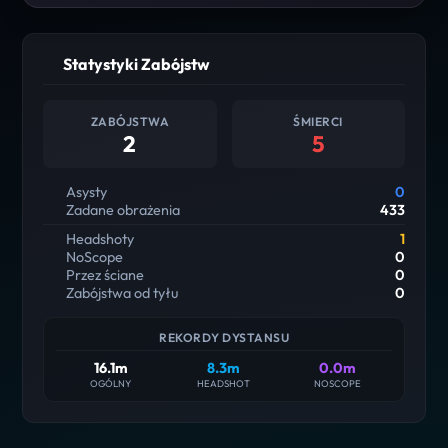
Statystyki Zabójstw
ZABÓJSTWA
ŚMIERCI
2
5
Asysty
0
Zadane obrażenia
433
Headshoty
1
NoScope
0
Przez ściane
0
Zabójstwa od tyłu
0
REKORDY DYSTANSU
16.1m
8.3m
0.0m
OGÓLNY
HEADSHOT
NOSCOPE