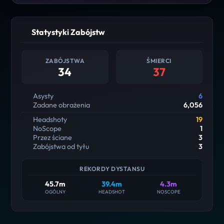
Statystyki Zabójstw
ZABÓJSTWA
ŚMIERCI
34
37
Asysty
6
Zadane obrażenia
6,056
Headshoty
19
NoScope
1
Przez ściane
3
Zabójstwa od tyłu
3
REKORDY DYSTANSU
45.7m
39.4m
4.3m
OGÓLNY
HEADSHOT
NOSCOPE