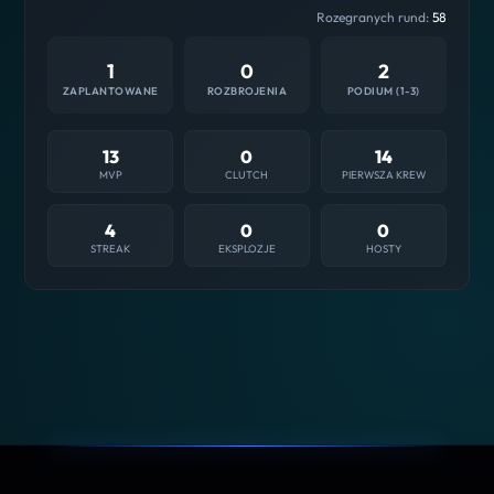
Rozegranych rund:
58
1
0
2
ZAPLANTOWANE
ROZBROJENIA
PODIUM (1-3)
13
0
14
MVP
CLUTCH
PIERWSZA KREW
4
0
0
STREAK
EKSPLOZJE
HOSTY