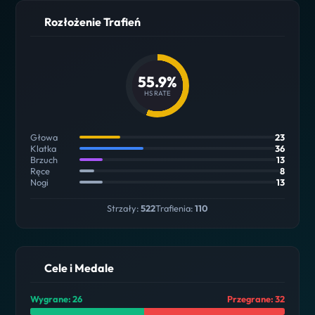
Rozłożenie Trafień
55.9%
HS RATE
Głowa
23
Klatka
36
Brzuch
13
Ręce
8
Nogi
13
Strzały:
522
Trafienia:
110
Cele i Medale
Wygrane: 26
Przegrane: 32