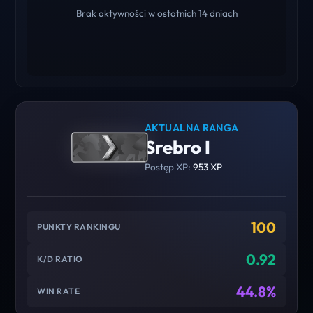
Brak aktywności w ostatnich 14 dniach
AKTUALNA RANGA
Srebro I
Postęp XP:
953 XP
100
PUNKTY RANKINGU
0.92
K/D RATIO
44.8%
WIN RATE