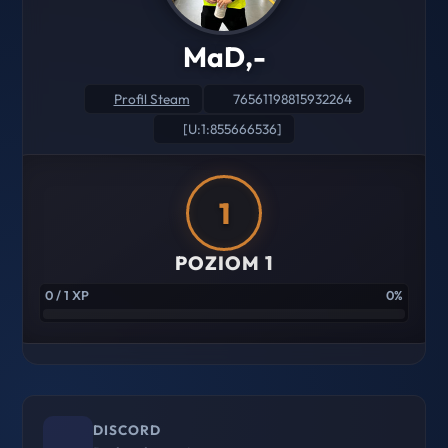
MaD,-
Profil Steam
76561198815932264
[U:1:855666536]
1
POZIOM 1
0 / 1 XP
0%
DISCORD