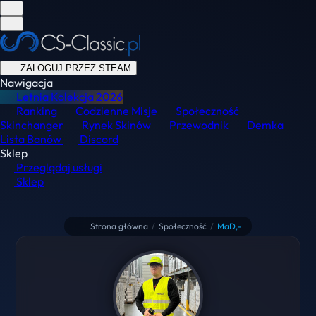
ZALOGUJ PRZEZ STEAM
Nawigacja
Letnia Kolekcja
2026
Ranking
Codzienne Misje
Społeczność
Skinchanger
Rynek Skinów
Przewodnik
Demka
Lista Banów
Discord
Sklep
Przeglądaj usługi
Sklep
Strona główna
/
Społeczność
/
MaD,-