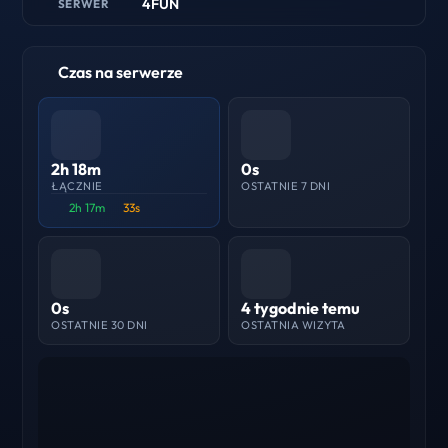
4FUN
SERWER
Czas na serwerze
2h 18m
0s
ŁĄCZNIE
OSTATNIE 7 DNI
2h 17m
33s
0s
4 tygodnie temu
OSTATNIE 30 DNI
OSTATNIA WIZYTA