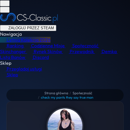
ZALOGUJ PRZEZ STEAM
Nawigacja
Letnia Kolekcja
2026
Ranking
Codzienne Misje
Społeczność
Skinchanger
Rynek Skinów
Przewodnik
Demka
Lista Banów
Discord
Sklep
Przeglądaj usługi
Sklep
Strona główna
/
Społeczność
/
check my pants they say true man