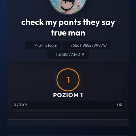
check my pants they say
true man
Profil Steam
76561198827999747
[U:1:867734019]
1
POZIOM 1
0 / 1 XP
0%