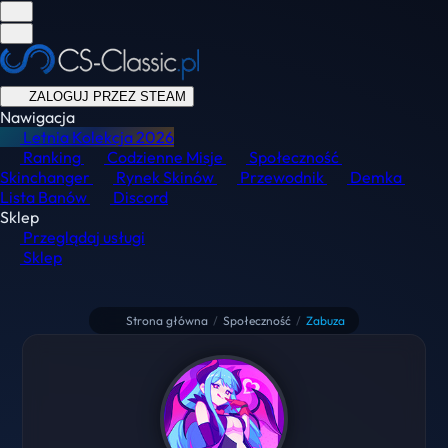
ZALOGUJ PRZEZ STEAM
Nawigacja
Letnia Kolekcja
2026
Ranking
Codzienne Misje
Społeczność
Skinchanger
Rynek Skinów
Przewodnik
Demka
Lista Banów
Discord
Sklep
Przeglądaj usługi
Sklep
Strona główna
/
Społeczność
/
Zabuza