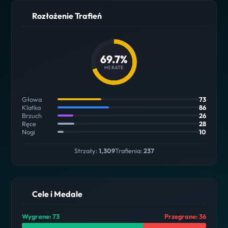
Rozłożenie Trafień
69.7%
HS RATE
Głowa
73
Klatka
86
Brzuch
26
Ręce
28
Nogi
10
Strzały:
1,309
Trafienia:
237
Cele i Medale
Wygrane: 73
Przegrane: 36