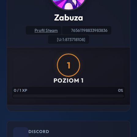
Zabuza
Profil Steam
76561198833983836
[U:1:873718108]
1
POZIOM 1
0 / 1 XP
0%
DISCORD