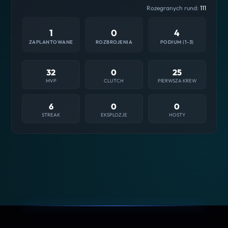
Rozegranych rund:
111
1
0
4
ZAPLANTOWANE
ROZBROJENIA
PODIUM (1-3)
32
0
25
MVP
CLUTCH
PIERWSZA KREW
6
0
0
STREAK
EKSPLOZJE
HOSTY