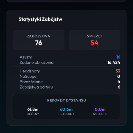
Statystyki Zabójstw
ZABÓJSTWA
ŚMIERCI
76
54
Asysty
16
Zadane obrażenia
16,424
Headshoty
53
NoScope
0
Przez ściane
4
Zabójstwa od tyłu
6
REKORDY DYSTANSU
61.8m
60.6m
0.0m
OGÓLNY
HEADSHOT
NOSCOPE