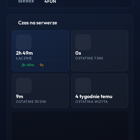
4FUN
SERWER
Czas na serwerze
2h 49m
0s
ŁĄCZNIE
OSTATNIE 7 DNI
2h 49m
9s
9m
4 tygodnie temu
OSTATNIE 30 DNI
OSTATNIA WIZYTA