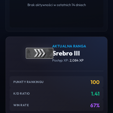
Brak aktywności w ostatnich 14 dniach
AKTUALNA RANGA
Srebro III
Postęp XP:
2,084 XP
100
PUNKTY RANKINGU
1.41
K/D RATIO
67%
WIN RATE