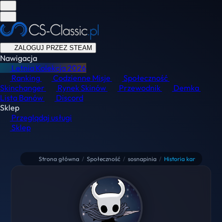
ZALOGUJ PRZEZ STEAM
Nawigacja
Letnia Kolekcja
2026
Ranking
Codzienne Misje
Społeczność
Skinchanger
Rynek Skinów
Przewodnik
Demka
Lista Banów
Discord
Sklep
Przeglądaj usługi
Sklep
Strona główna
/
Społeczność
/
sosnapinia
/
Historia kar