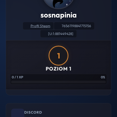
sosnapinia
Profil Steam
76561198841715156
[U:1:881449428]
1
POZIOM 1
0 / 1 XP
0%
DISCORD