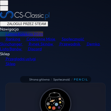
ZALOGUJ PRZEZ STEAM
Nawigacja
Letnia Kolekcja
2026
Ranking
Codzienne Misje
Społeczność
Skinchanger
Rynek Skinów
Przewodnik
Demka
Lista Banów
Discord
Sklep
Przeglądaj usługi
Sklep
Strona główna
/
Społeczność
/
P E N C I L