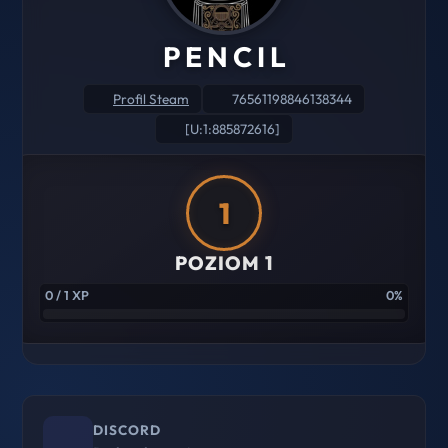
P E N C I L
Profil Steam
76561198846138344
[U:1:885872616]
1
POZIOM 1
0 / 1 XP
0%
DISCORD