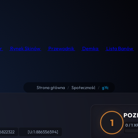
r
Rynek Skinów
Przewodnik
Demka
Lista Banów
Strona główna
Społeczność
gYc
/
/
POZ
1
0 / 1 X
6822322
[U:1:886556594]