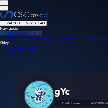
ZALOGUJ PRZEZ STEAM
Nawigacja
Letnia Kolekcja
2026
Ranking
Codzienne Misje
Społeczność
Skinchange
Sklep
Przeglądaj usługi
Sklep
gYc
Profil Steam
7656119884