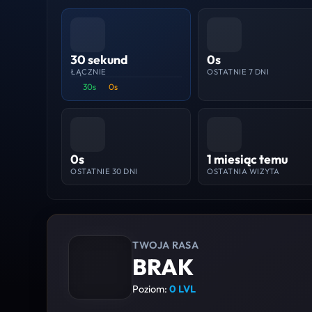
30 sekund
0s
ŁĄCZNIE
OSTATNIE 7 DNI
30s
0s
0s
1 miesiąc temu
OSTATNIE 30 DNI
OSTATNIA WIZYTA
TWOJA RASA
BRAK
Poziom:
0 LVL