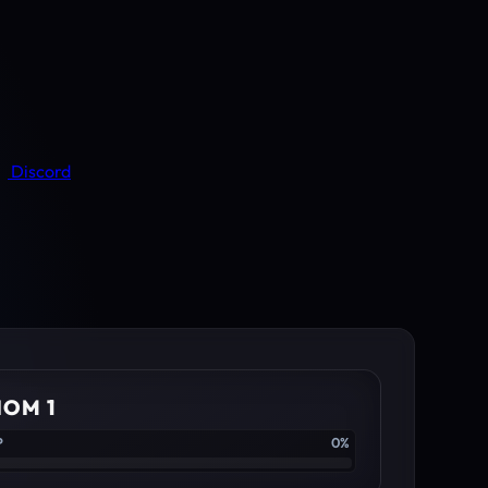
Discord
IOM 1
P
0%