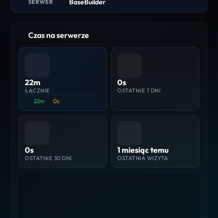
BaseBuilder
SERWER
Czas na serwerze
22m
0s
ŁĄCZNIE
OSTATNIE 7 DNI
22m
0s
0s
1 miesiąc temu
OSTATNIE 30 DNI
OSTATNIA WIZYTA