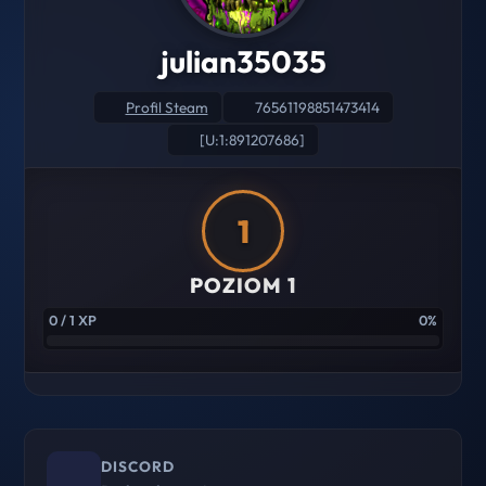
julian35035
Profil Steam
76561198851473414
[U:1:891207686]
1
POZIOM 1
0 / 1 XP
0%
DISCORD