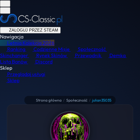
ZALOGUJ PRZEZ STEAM
Nawigacja
Letnia Kolekcja
2026
Ranking
Codzienne Misje
Społeczność
Skinchanger
Rynek Skinów
Przewodnik
Demka
Lista Banów
Discord
Sklep
Przeglądaj usługi
Sklep
Strona główna
/
Społeczność
/
julian35035