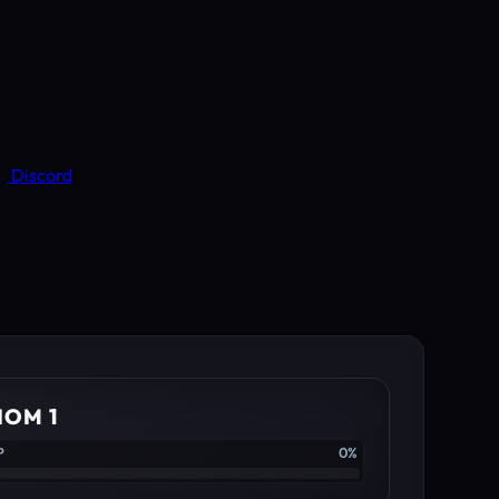
Discord
IOM 1
P
0%