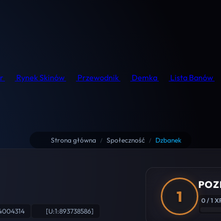
r
Rynek Skinów
Przewodnik
Demka
Lista Banów
Strona główna
Społeczność
Dzbanek
/
/
POZ
1
0 / 1 X
4004314
[U:1:893738586]