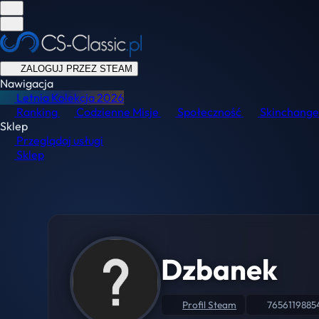
ZALOGUJ PRZEZ STEAM
Nawigacja
Letnia Kolekcja
2026
Ranking
Codzienne Misje
Społeczność
Skinchange
Sklep
Przeglądaj usługi
Sklep
Dzbanek
Profil Steam
7656119885