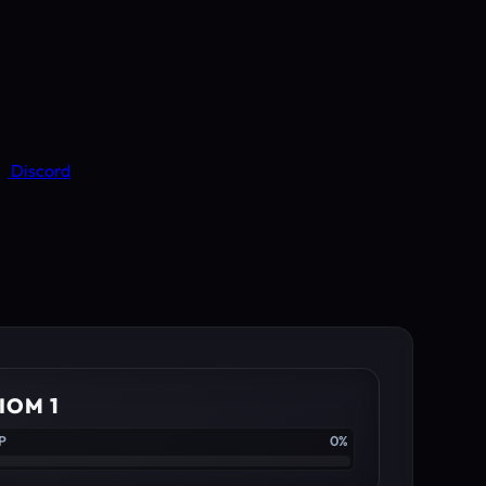
Discord
IOM 1
P
0%