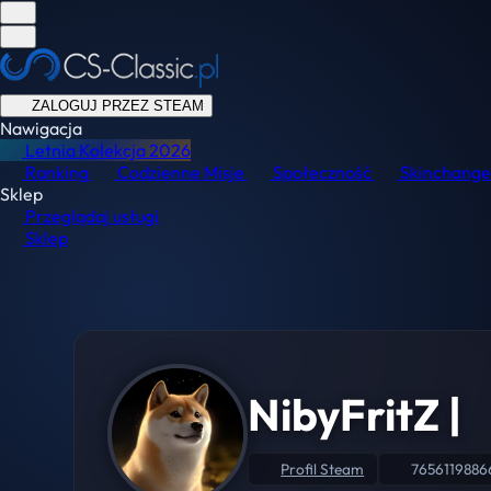
ZALOGUJ PRZEZ STEAM
Nawigacja
Letnia Kolekcja
2026
Ranking
Codzienne Misje
Społeczność
Skinchange
Sklep
Przeglądaj usługi
Sklep
NibyFritZ |
Profil Steam
7656119886