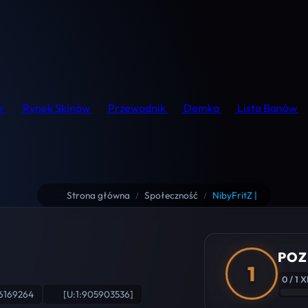
r
Rynek Skinów
Przewodnik
Demka
Lista Banów
Strona główna
Społeczność
NibyFritZ |
/
/
POZ
1
0 / 1 X
6169264
[U:1:905903536]