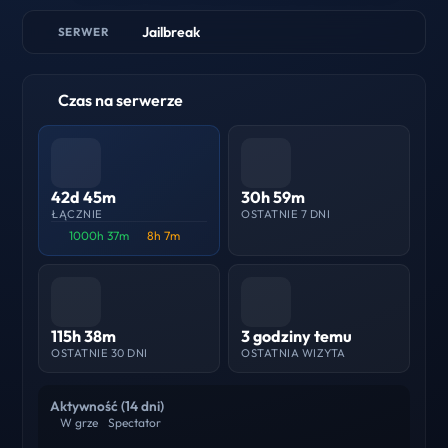
Jailbreak
SERWER
Czas na serwerze
42d 45m
30h 59m
ŁĄCZNIE
OSTATNIE 7 DNI
1000h 37m
8h 7m
115h 38m
3 godziny temu
OSTATNIE 30 DNI
OSTATNIA WIZYTA
Aktywność (14 dni)
W grze
Spectator