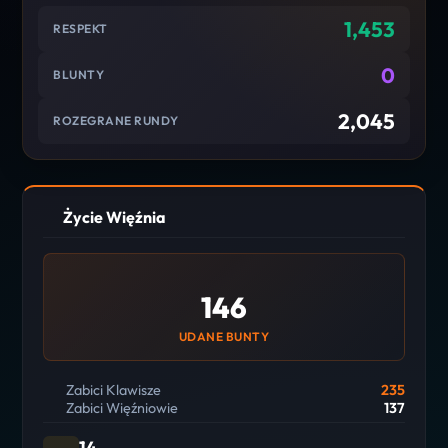
1,453
RESPEKT
0
BLUNTY
2,045
ROZEGRANE RUNDY
Życie Więźnia
146
UDANE BUNTY
Zabici Klawisze
235
Zabici Więźniowie
137
14