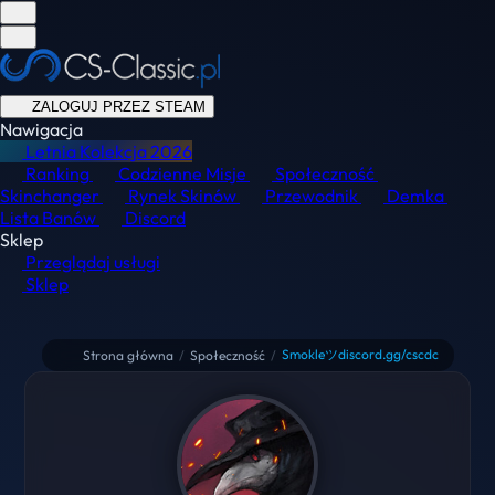
ZALOGUJ PRZEZ STEAM
Nawigacja
Letnia Kolekcja
2026
Ranking
Codzienne Misje
Społeczność
Skinchanger
Rynek Skinów
Przewodnik
Demka
Lista Banów
Discord
Sklep
Przeglądaj usługi
Sklep
Smokleツdiscord.gg/cscdc
Strona główna
/
Społeczność
/