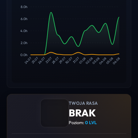
8.0h
6.0h
4.0h
2.0h
0.0h
25.07
26.07
27.07
28.07
29.07
30.07
31.07
01.08
02.08
03.08
04.08
05.08
24.07
06.08
TWOJA RASA
BRAK
Poziom:
0 LVL