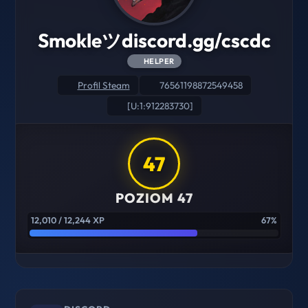
Smokleツdiscord.gg/cscdc
HELPER
Profil Steam
76561198872549458
[U:1:912283730]
47
POZIOM 47
12,010 / 12,244 XP
67%