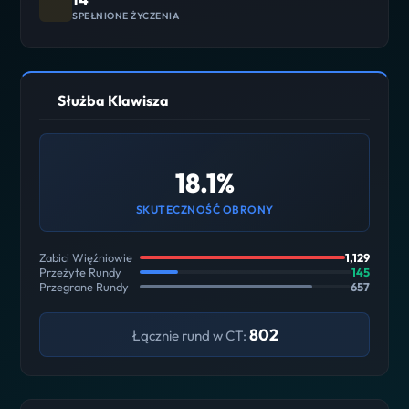
SPEŁNIONE ŻYCZENIA
Służba Klawisza
18.1%
SKUTECZNOŚĆ OBRONY
Zabici Więźniowie
1,129
Przeżyte Rundy
145
Przegrane Rundy
657
802
Łącznie rund w CT: