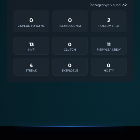
Rozegranych rund:
62
0
0
2
ZAPLANTOWANE
ROZBROJENIA
PODIUM (1-3)
13
0
11
MVP
CLUTCH
PIERWSZA KREW
4
0
0
STREAK
EKSPLOZJE
HOSTY