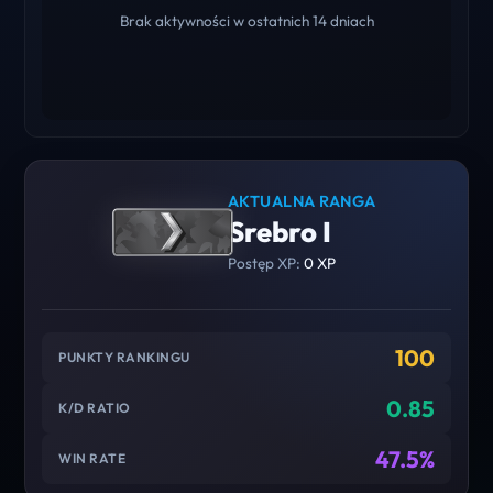
Brak aktywności w ostatnich 14 dniach
AKTUALNA RANGA
Srebro I
Postęp XP:
0 XP
100
PUNKTY RANKINGU
0.85
K/D RATIO
47.5%
WIN RATE