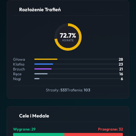
Rozłożenie Trafień
72.7%
HS RATE
Głowa
28
Klatka
23
Brzuch
21
Ręce
16
Nogi
6
Strzały:
533
Trafienia:
103
Cele i Medale
Wygrane: 29
Przegrane: 32