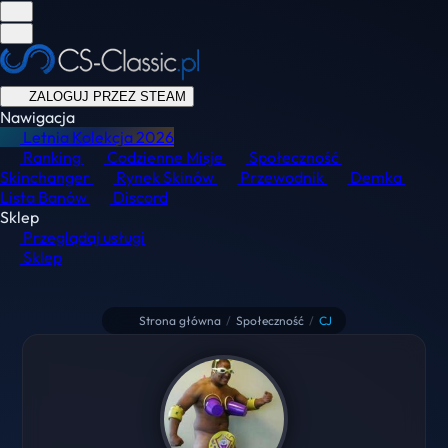
ZALOGUJ PRZEZ STEAM
Nawigacja
Letnia Kolekcja
2026
Ranking
Codzienne Misje
Społeczność
Skinchanger
Rynek Skinów
Przewodnik
Demka
Lista Banów
Discord
Sklep
Przeglądaj usługi
Sklep
Strona główna
/
Społeczność
/
CJ