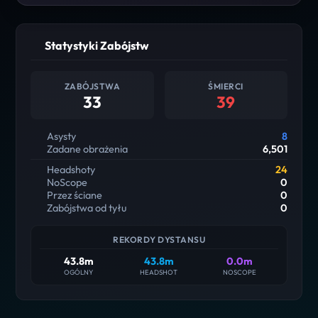
Statystyki Zabójstw
ZABÓJSTWA
ŚMIERCI
33
39
Asysty
8
Zadane obrażenia
6,501
Headshoty
24
NoScope
0
Przez ściane
0
Zabójstwa od tyłu
0
REKORDY DYSTANSU
43.8m
43.8m
0.0m
OGÓLNY
HEADSHOT
NOSCOPE