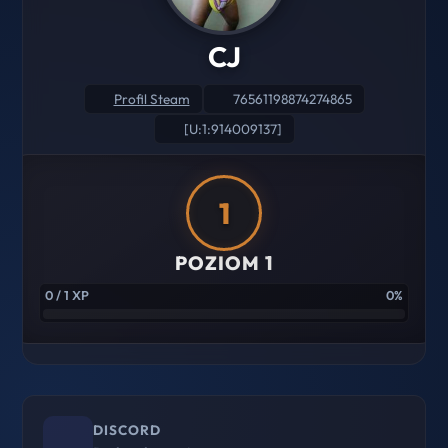
CJ
Profil Steam
76561198874274865
[U:1:914009137]
1
POZIOM 1
0 / 1 XP
0%
DISCORD