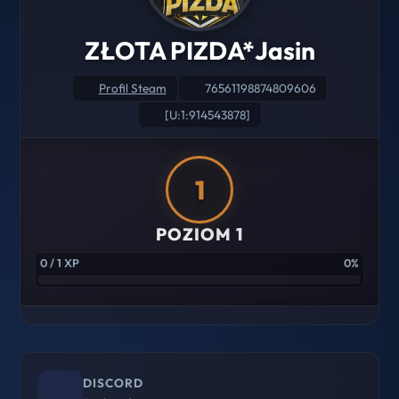
ZŁOTA PIZDA*Jasin
Profil Steam
76561198874809606
[U:1:914543878]
1
POZIOM 1
0 / 1 XP
0%
DISCORD