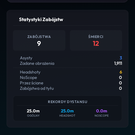
Statystyki Zabójstw
ZABÓJSTWA
ŚMIERCI
9
12
Asysty
3
Zadane obrażenia
1,911
Headshoty
6
NoScope
0
Przez ściane
0
Zabójstwa od tyłu
0
REKORDY DYSTANSU
25.0m
25.0m
0.0m
OGÓLNY
HEADSHOT
NOSCOPE