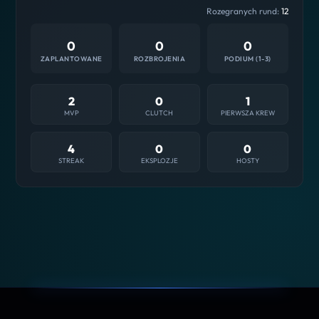
Rozegranych rund:
12
0
0
0
ZAPLANTOWANE
ROZBROJENIA
PODIUM (1-3)
2
0
1
MVP
CLUTCH
PIERWSZA KREW
4
0
0
STREAK
EKSPLOZJE
HOSTY