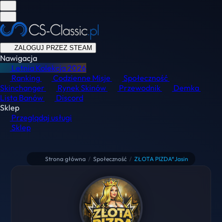
ZALOGUJ PRZEZ STEAM
Nawigacja
Letnia Kolekcja
2026
Ranking
Codzienne Misje
Społeczność
Skinchanger
Rynek Skinów
Przewodnik
Demka
Lista Banów
Discord
Sklep
Przeglądaj usługi
Sklep
Strona główna
/
Społeczność
/
ZŁOTA PIZDA*Jasin