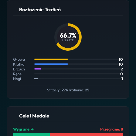
Rozłożenie Trafień
66.7%
HS RATE
Głowa
10
Klatka
10
Brzuch
2
Ręce
0
Nogi
1
Strzały:
276
Trafienia:
25
Cele i Medale
Wygrane: 4
Przegrane: 8