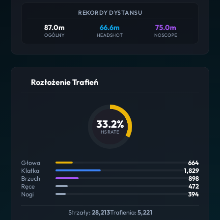
REKORDY DYSTANSU
87.0m
66.6m
75.0m
OGÓLNY
HEADSHOT
NOSCOPE
Rozłożenie Trafień
33.2%
HS RATE
Głowa
664
Klatka
1,829
Brzuch
898
Ręce
472
Nogi
394
Strzały:
28,213
Trafienia:
5,221