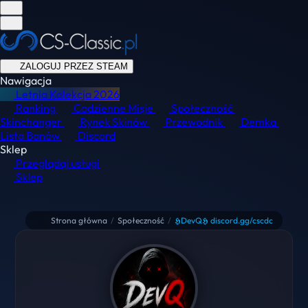
ZALOGUJ PRZEZ STEAM
Nawigacja
Letnia Kolekcja
2026
Ranking
Codzienne Misje
Społeczność
Skinchanger
Rynek Skinów
Przewodnik
Demka
Lista Banów
Discord
Sklep
Przeglądaj usługi
Sklep
Strona główna
/
Społeczność
/
𝕳DevQ𝕳 discord.gg/cscdc