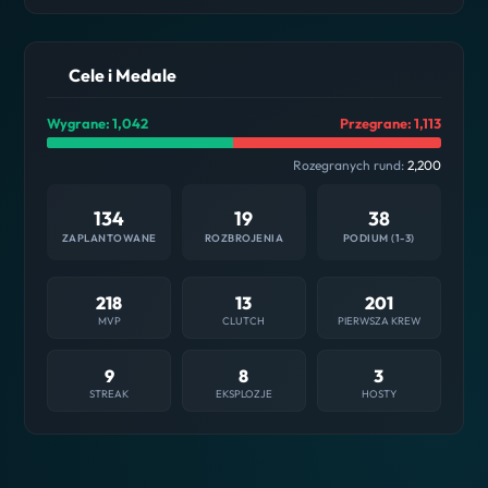
Cele i Medale
Wygrane: 1,042
Przegrane: 1,113
Rozegranych rund:
2,200
134
19
38
ZAPLANTOWANE
ROZBROJENIA
PODIUM (1-3)
218
13
201
MVP
CLUTCH
PIERWSZA KREW
9
8
3
STREAK
EKSPLOZJE
HOSTY