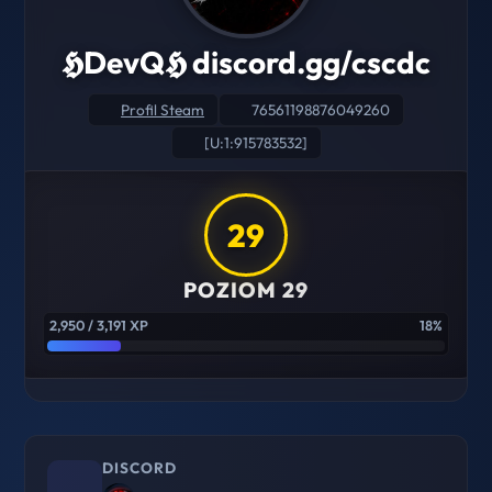
𝕳DevQ𝕳 discord.gg/cscdc
Profil Steam
76561198876049260
[U:1:915783532]
29
POZIOM 29
2,950 / 3,191 XP
18%
DISCORD