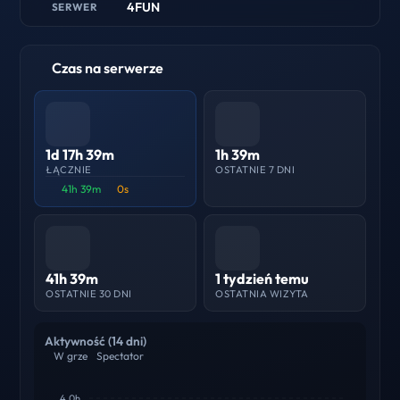
4FUN
SERWER
Czas na serwerze
1d 17h 39m
1h 39m
ŁĄCZNIE
OSTATNIE 7 DNI
41h 39m
0s
41h 39m
1 tydzień temu
OSTATNIE 30 DNI
OSTATNIA WIZYTA
Aktywność (14 dni)
W grze
Spectator
4.0h