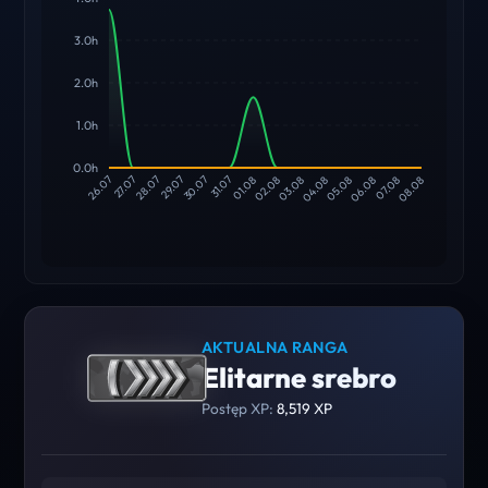
3.0h
2.0h
1.0h
0.0h
27.07
28.07
29.07
30.07
31.07
01.08
02.08
03.08
04.08
05.08
06.08
07.08
26.07
08.08
AKTUALNA RANGA
Elitarne srebro
Postęp XP:
8,519 XP