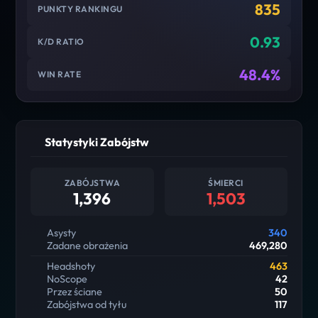
835
PUNKTY RANKINGU
0.93
K/D RATIO
48.4%
WIN RATE
Statystyki Zabójstw
ZABÓJSTWA
ŚMIERCI
1,396
1,503
Asysty
340
Zadane obrażenia
469,280
Headshoty
463
NoScope
42
Przez ściane
50
Zabójstwa od tyłu
117