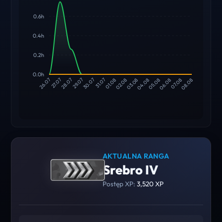
0.6h
0.4h
0.2h
0.0h
27.07
28.07
29.07
30.07
31.07
01.08
02.08
03.08
04.08
05.08
06.08
07.08
26.07
08.08
AKTUALNA RANGA
Srebro IV
Postęp XP:
3,520 XP