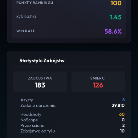
100
PUNKTY RANKINGU
1.45
K/D RATIO
58.6%
WIN RATE
Statystyki Zabójstw
ZABÓJSTWA
ŚMIERCI
183
126
Asysty
8
Zadane obrażenia
29,810
Headshoty
60
NoScope
0
Przez ściane
2
Zabójstwa od tyłu
10