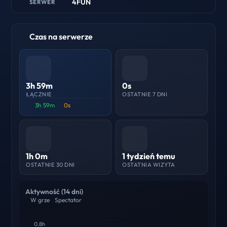
4FUN
SERWER
Czas na serwerze
3h 59m
0s
ŁĄCZNIE
OSTATNIE 7 DNI
3h 59m
0s
1h 0m
1 tydzień temu
OSTATNIE 30 DNI
OSTATNIA WIZYTA
Aktywność (14 dni)
W grze
Spectator
0.8h