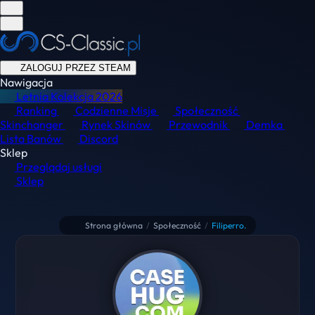
ZALOGUJ PRZEZ STEAM
Nawigacja
Letnia Kolekcja
2026
Ranking
Codzienne Misje
Społeczność
Skinchanger
Rynek Skinów
Przewodnik
Demka
Lista Banów
Discord
Sklep
Przeglądaj usługi
Sklep
Strona główna
/
Społeczność
/
Filiperro.