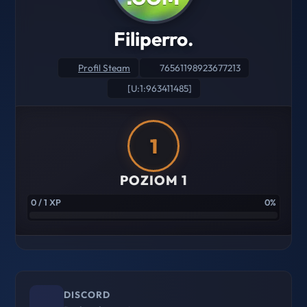
Filiperro.
Profil Steam
76561198923677213
[U:1:963411485]
1
POZIOM 1
0 / 1 XP
0%
DISCORD