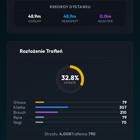
REKORDY DYSTANSU
48.9m
48.9m
0.0m
OGÓLNY
HEADSHOT
NOSCOPE
Rozłożenie Trafień
32.8%
HS RATE
Głowa
79
Klatka
307
Brzuch
210
Ręce
79
Nogi
70
Strzały:
4,008
Trafienia:
790