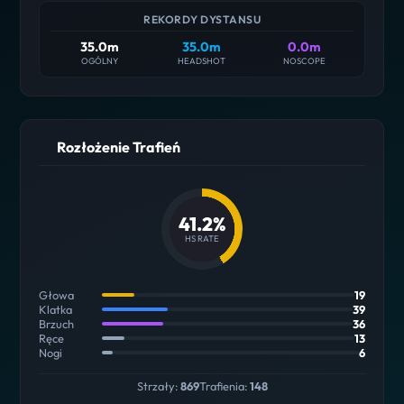
REKORDY DYSTANSU
35.0m
35.0m
0.0m
OGÓLNY
HEADSHOT
NOSCOPE
Rozłożenie Trafień
41.2%
HS RATE
Głowa
19
Klatka
39
Brzuch
36
Ręce
13
Nogi
6
Strzały:
869
Trafienia:
148