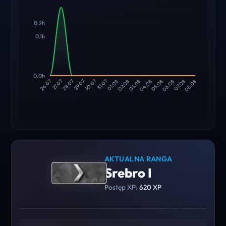
0.2h
0.1h
0.0h
27.07
28.07
29.07
30.07
31.07
01.08
02.08
03.08
04.08
05.08
06.08
07.08
26.07
08.08
AKTUALNA RANGA
Srebro I
Postęp XP:
620 XP