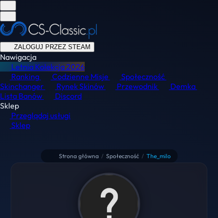
ZALOGUJ PRZEZ STEAM
Nawigacja
Letnia Kolekcja
2026
Ranking
Codzienne Misje
Społeczność
Skinchanger
Rynek Skinów
Przewodnik
Demka
Lista Banów
Discord
Sklep
Przeglądaj usługi
Sklep
Strona główna
/
Społeczność
/
The_milo