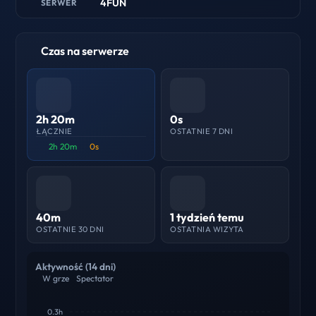
4FUN
SERWER
Czas na serwerze
2h 20m
0s
ŁĄCZNIE
OSTATNIE 7 DNI
2h 20m
0s
40m
1 tydzień temu
OSTATNIE 30 DNI
OSTATNIA WIZYTA
Aktywność (14 dni)
W grze
Spectator
0.3h