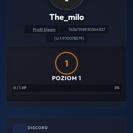
The_milo
Profil Steam
76561198930344307
[U:1:970078579]
1
POZIOM 1
0 / 1 XP
0%
DISCORD