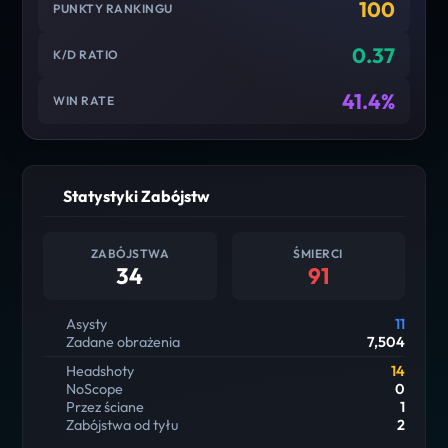
100
PUNKTY RANKINGU
0.37
K/D RATIO
41.4%
WIN RATE
Statystyki Zabójstw
ZABÓJSTWA
ŚMIERCI
34
91
Asysty
11
Zadane obrażenia
7,504
Headshoty
14
NoScope
0
Przez ściane
1
Zabójstwa od tyłu
2