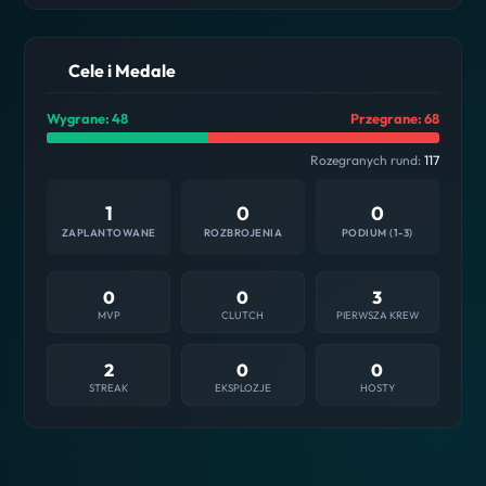
Cele i Medale
Wygrane: 48
Przegrane: 68
Rozegranych rund:
117
1
0
0
ZAPLANTOWANE
ROZBROJENIA
PODIUM (1-3)
0
0
3
MVP
CLUTCH
PIERWSZA KREW
2
0
0
STREAK
EKSPLOZJE
HOSTY