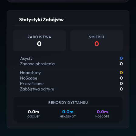
Statystyki Zabójstw
ZABÓJSTWA
ŚMIERCI
0
0
Asysty
0
Zadane obrażenia
0
Headshoty
0
NoScope
0
Przez ściane
0
Zabójstwa od tyłu
0
REKORDY DYSTANSU
0.0m
0.0m
0.0m
OGÓLNY
HEADSHOT
NOSCOPE