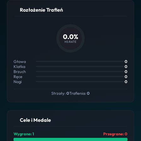
Rozłożenie Trafień
0.0%
HS RATE
Głowa
0
Klatka
0
Brzuch
0
Ręce
0
Nogi
0
Strzały:
0
Trafienia:
0
Cele i Medale
Wygrane: 1
Przegrane: 0