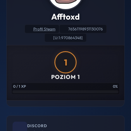
Afftoxd
Profil Steam
76561198931130076
[U:1:970864348]
1
POZIOM 1
0 / 1 XP
0%
DISCORD