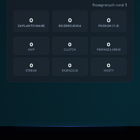
Rozegranych rund:
1
0
0
0
ZAPLANTOWANE
ROZBROJENIA
PODIUM (1-3)
0
0
0
MVP
CLUTCH
PIERWSZA KREW
0
0
0
STREAK
EKSPLOZJE
HOSTY