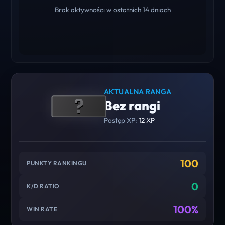
Brak aktywności w ostatnich 14 dniach
AKTUALNA RANGA
Bez rangi
Postęp XP:
12 XP
100
PUNKTY RANKINGU
0
K/D RATIO
100%
WIN RATE