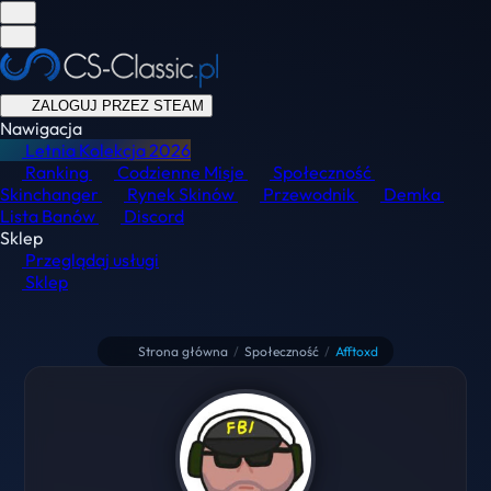
ZALOGUJ PRZEZ STEAM
Nawigacja
Letnia Kolekcja
2026
Ranking
Codzienne Misje
Społeczność
Skinchanger
Rynek Skinów
Przewodnik
Demka
Lista Banów
Discord
Sklep
Przeglądaj usługi
Sklep
Strona główna
/
Społeczność
/
Afftoxd