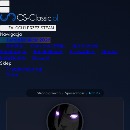
ZALOGUJ PRZEZ STEAM
Nawigacja
Letnia Kolekcja
2026
Ranking
Codzienne Misje
Społeczność
Skinchanger
Rynek Skinów
Przewodnik
Demka
Lista Banów
Discord
Sklep
Przeglądaj usługi
Sklep
Strona główna
/
Społeczność
/
NchMs