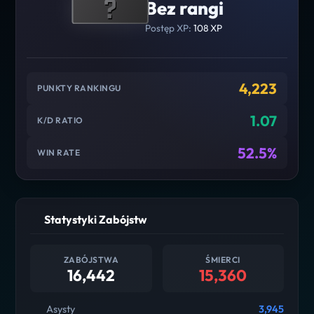
Bez rangi
Postęp XP:
108 XP
4,223
PUNKTY RANKINGU
1.07
K/D RATIO
52.5%
WIN RATE
Statystyki Zabójstw
ZABÓJSTWA
ŚMIERCI
16,442
15,360
Asysty
3,945