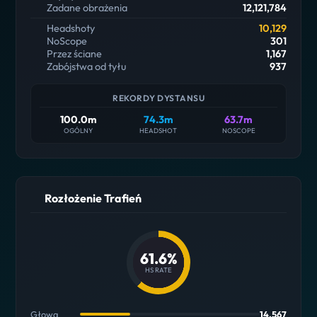
Zadane obrażenia
12,121,784
Headshoty
10,129
NoScope
301
Przez ściane
1,167
Zabójstwa od tyłu
937
REKORDY DYSTANSU
100.0m
74.3m
63.7m
OGÓLNY
HEADSHOT
NOSCOPE
Rozłożenie Trafień
61.6%
HS RATE
Głowa
14,567