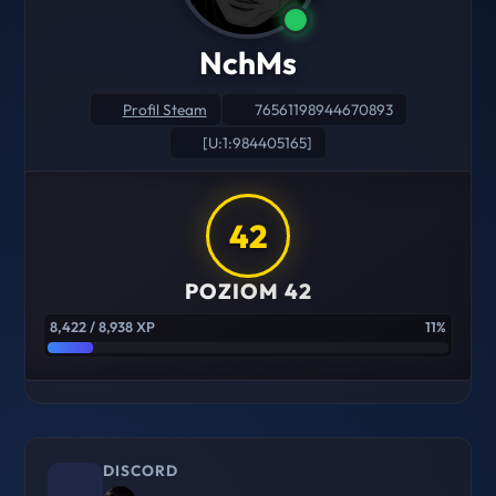
NchMs
Profil Steam
76561198944670893
[U:1:984405165]
42
POZIOM 42
8,422 / 8,938 XP
11%
DISCORD