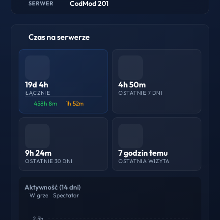
CodMod 201
SERWER
Czas na serwerze
19d 4h
4h 50m
ŁĄCZNIE
OSTATNIE 7 DNI
458h 8m
1h 52m
9h 24m
7 godzin temu
OSTATNIE 30 DNI
OSTATNIA WIZYTA
Aktywność (14 dni)
W grze
Spectator
2.5h