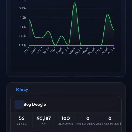
2.0h
1.5h
1.0h
0.5h
0.0h
28.07
29.07
30.07
31.07
01.08
02.08
03.08
04.08
05.08
06.08
07.08
08.08
27.07
09.08
Klasy
Bog Deagle
56
90,187
100
0
0
LEVEL
XP
ZDROWIE
INTELIGENCJA
WYTRZYMAŁOŚĆ