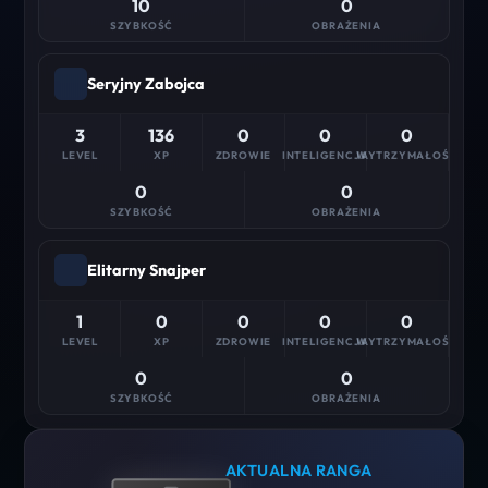
10
0
SZYBKOŚĆ
OBRAŻENIA
Seryjny Zabojca
3
136
0
0
0
LEVEL
XP
ZDROWIE
INTELIGENCJA
WYTRZYMAŁOŚĆ
0
0
SZYBKOŚĆ
OBRAŻENIA
Elitarny Snajper
1
0
0
0
0
LEVEL
XP
ZDROWIE
INTELIGENCJA
WYTRZYMAŁOŚĆ
0
0
SZYBKOŚĆ
OBRAŻENIA
AKTUALNA RANGA