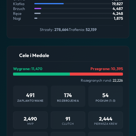
Klatka
19,827
Brzuch
4,487
Ręce
4,248
Nogi
1,875
Strzały:
278,664
Trafienia:
52,159
Cele i Medale
Wygrane: 11,470
Przegrane: 10,395
Rozegranych rund:
22,226
491
174
54
ZAPLANTOWANE
ROZBROJENIA
PODIUM (1-3)
2,490
91
2,444
MVP
CLUTCH
PIERWSZA KREW