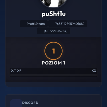
puSht1u
Profil Steam
76561198959401682
[U:1:999135954]
1
POZIOM 1
0 / 1 XP
0%
DISCORD