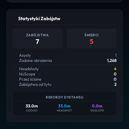
Statystyki Zabójstw
ZABÓJSTWA
ŚMIERCI
7
5
Asysty
1
Zadane obrażenia
1,268
Headshoty
4
NoScope
0
Przez ściane
0
Zabójstwa od tyłu
2
REKORDY DYSTANSU
33.0m
33.0m
0.0m
OGÓLNY
HEADSHOT
NOSCOPE