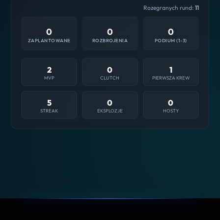
Rozegranych rund:
11
0
0
0
ZAPLANTOWANE
ROZBROJENIA
PODIUM (1-3)
2
0
1
MVP
CLUTCH
PIERWSZA KREW
5
0
0
STREAK
EKSPLOZJE
HOSTY