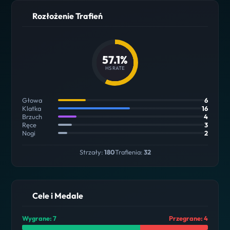
Rozłożenie Trafień
57.1%
HS RATE
Głowa
6
Klatka
16
Brzuch
4
Ręce
3
Nogi
2
Strzały:
180
Trafienia:
32
Cele i Medale
Wygrane: 7
Przegrane: 4