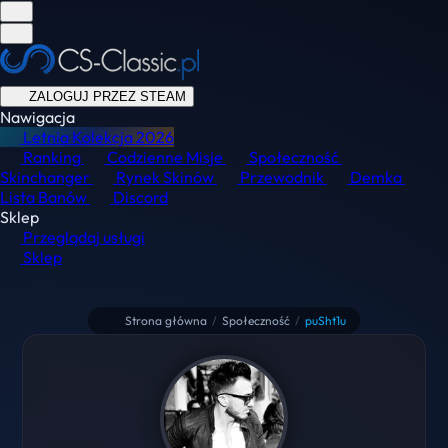
ZALOGUJ PRZEZ STEAM
Nawigacja
Letnia Kolekcja
2026
Ranking
Codzienne Misje
Społeczność
Skinchanger
Rynek Skinów
Przewodnik
Demka
Lista Banów
Discord
Sklep
Przeglądaj usługi
Sklep
Strona główna
/
Społeczność
/
puSht1u