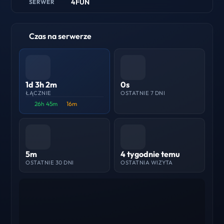
4FUN
SERWER
Czas na serwerze
1d 3h 2m
0s
ŁĄCZNIE
OSTATNIE 7 DNI
26h 45m
16m
5m
4 tygodnie temu
OSTATNIE 30 DNI
OSTATNIA WIZYTA