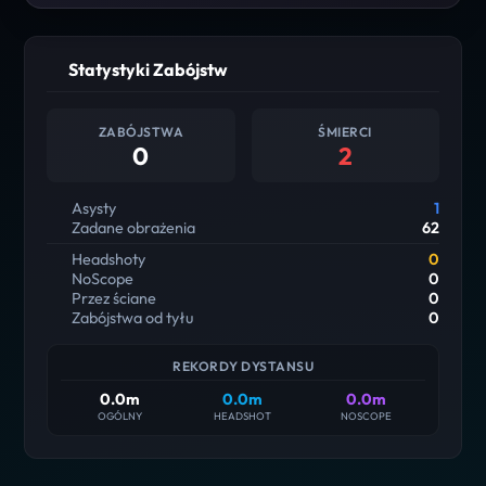
Statystyki Zabójstw
ZABÓJSTWA
ŚMIERCI
0
2
Asysty
1
Zadane obrażenia
62
Headshoty
0
NoScope
0
Przez ściane
0
Zabójstwa od tyłu
0
REKORDY DYSTANSU
0.0m
0.0m
0.0m
OGÓLNY
HEADSHOT
NOSCOPE