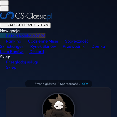
ZALOGUJ PRZEZ STEAM
Nawigacja
Letnia Kolekcja
2026
Ranking
Codzienne Misje
Społeczność
Skinchanger
Rynek Skinów
Przewodnik
Demka
Lista Banów
Discord
Sklep
Przeglądaj usługi
Sklep
Strona główna
/
Społeczność
/
YoYo