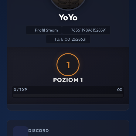
YoYo
Profil Steam
76561198961528591
[U:1:1001262863]
1
POZIOM 1
0 / 1 XP
0%
DISCORD