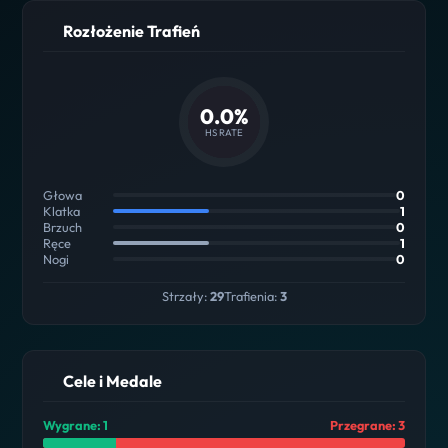
Rozłożenie Trafień
0.0%
HS RATE
Głowa
0
Klatka
1
Brzuch
0
Ręce
1
Nogi
0
Strzały:
29
Trafienia:
3
Cele i Medale
Wygrane: 1
Przegrane: 3