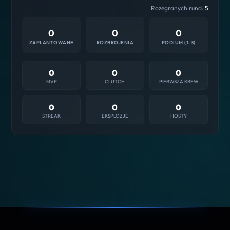
Rozegranych rund:
5
0
0
0
ZAPLANTOWANE
ROZBROJENIA
PODIUM (1-3)
0
0
0
MVP
CLUTCH
PIERWSZA KREW
0
0
0
STREAK
EKSPLOZJE
HOSTY