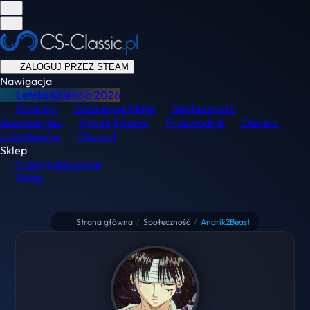
ZALOGUJ PRZEZ STEAM
Nawigacja
Letnia Kolekcja
2026
Ranking
Codzienne Misje
Społeczność
Skinchanger
Rynek Skinów
Przewodnik
Demka
Lista Banów
Discord
Sklep
Przeglądaj usługi
Sklep
Strona główna
/
Społeczność
/
Andrik2Beast