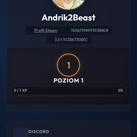
Andrik2Beast
Profil Steam
76561198993938808
[U:1:1033673080]
1
POZIOM 1
0 / 1 XP
0%
DISCORD