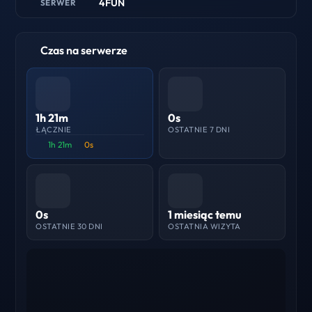
4FUN
SERWER
Czas na serwerze
1h 21m
0s
ŁĄCZNIE
OSTATNIE 7 DNI
1h 21m
0s
0s
1 miesiąc temu
OSTATNIE 30 DNI
OSTATNIA WIZYTA