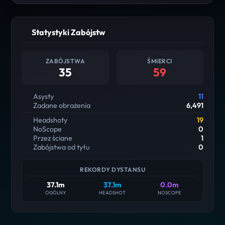
Statystyki Zabójstw
ZABÓJSTWA
ŚMIERCI
35
59
Asysty
11
Zadane obrażenia
6,491
Headshoty
19
NoScope
0
Przez ściane
1
Zabójstwa od tyłu
0
REKORDY DYSTANSU
37.1m
37.1m
0.0m
OGÓLNY
HEADSHOT
NOSCOPE