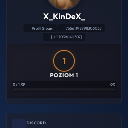
X_KinDeX_
Profil Steam
76561198998306035
[U:1:1038040307]
1
POZIOM 1
0 / 1 XP
0%
DISCORD