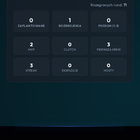
Rozegranych rund:
71
0
1
0
ZAPLANTOWANE
ROZBROJENIA
PODIUM (1-3)
2
0
3
MVP
CLUTCH
PIERWSZA KREW
3
0
0
STREAK
EKSPLOZJE
HOSTY