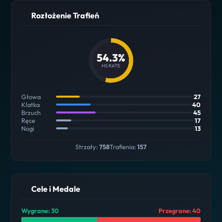
Rozłożenie Trafień
54.3%
HS RATE
Głowa
27
Klatka
40
Brzuch
45
Ręce
17
Nogi
13
Strzały:
758
Trafienia:
157
Cele i Medale
Wygrane: 30
Przegrane: 40