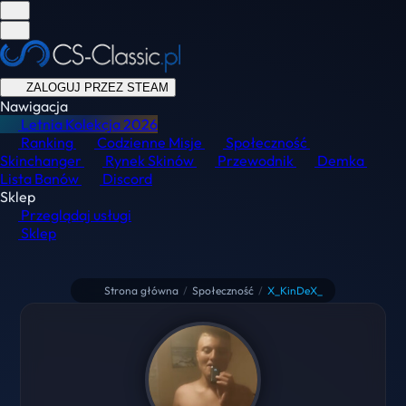
ZALOGUJ PRZEZ STEAM
Nawigacja
Letnia Kolekcja
2026
Ranking
Codzienne Misje
Społeczność
Skinchanger
Rynek Skinów
Przewodnik
Demka
Lista Banów
Discord
Sklep
Przeglądaj usługi
Sklep
Strona główna
/
Społeczność
/
X_KinDeX_