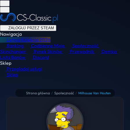
ZALOGUJ PRZEZ STEAM
Nawigacja
Letnia Kolekcja
2026
Ranking
Codzienne Misje
Społeczność
Skinchanger
Rynek Skinów
Przewodnik
Demka
Lista Banów
Discord
Sklep
Przeglądaj usługi
Sklep
Strona główna
/
Społeczność
/
Milhouse Van Houten