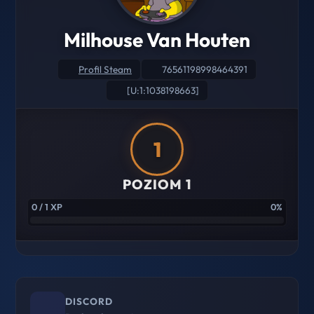
Milhouse Van Houten
Profil Steam
76561198998464391
[U:1:1038198663]
1
POZIOM 1
0 / 1 XP
0%
DISCORD