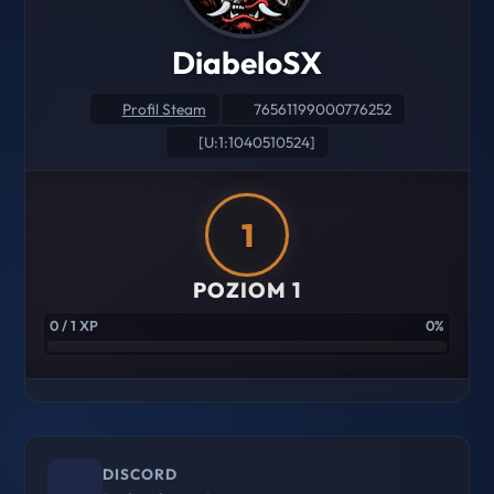
DiabeloSX
Profil Steam
76561199000776252
[U:1:1040510524]
1
POZIOM 1
0 / 1 XP
0%
DISCORD