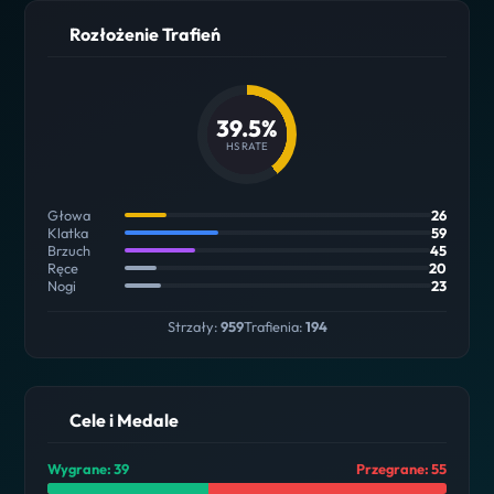
Rozłożenie Trafień
39.5%
HS RATE
Głowa
26
Klatka
59
Brzuch
45
Ręce
20
Nogi
23
Strzały:
959
Trafienia:
194
Cele i Medale
Wygrane: 39
Przegrane: 55