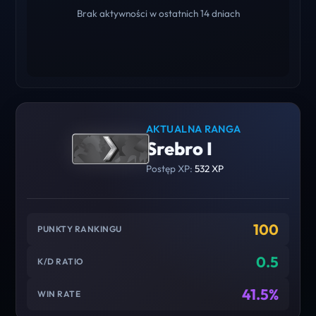
Brak aktywności w ostatnich 14 dniach
AKTUALNA RANGA
Srebro I
Postęp XP:
532 XP
100
PUNKTY RANKINGU
0.5
K/D RATIO
41.5%
WIN RATE