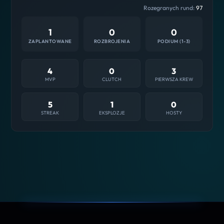
Rozegranych rund:
97
1
0
0
ZAPLANTOWANE
ROZBROJENIA
PODIUM (1-3)
4
0
3
MVP
CLUTCH
PIERWSZA KREW
5
1
0
STREAK
EKSPLOZJE
HOSTY