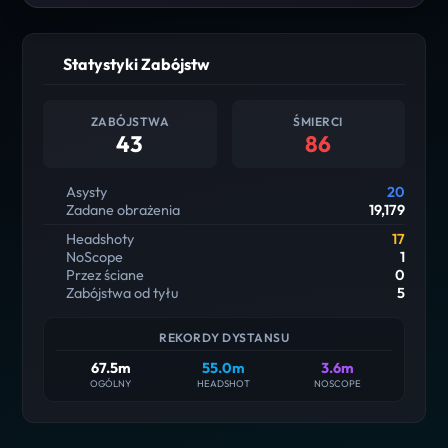
Statystyki Zabójstw
ZABÓJSTWA
ŚMIERCI
43
86
Asysty
20
Zadane obrażenia
19,179
Headshoty
17
NoScope
1
Przez ściane
0
Zabójstwa od tyłu
5
REKORDY DYSTANSU
67.5m
55.0m
3.6m
OGÓLNY
HEADSHOT
NOSCOPE