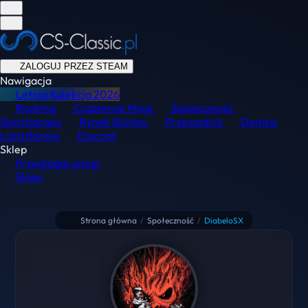
ZALOGUJ PRZEZ STEAM
Nawigacja
Letnia Kolekcja
2026
Ranking
Codzienne Misje
Społeczność
Skinchanger
Rynek Skinów
Przewodnik
Demka
Lista Banów
Discord
Sklep
Przeglądaj usługi
Sklep
Strona główna
/
Społeczność
/
DiabeloSX