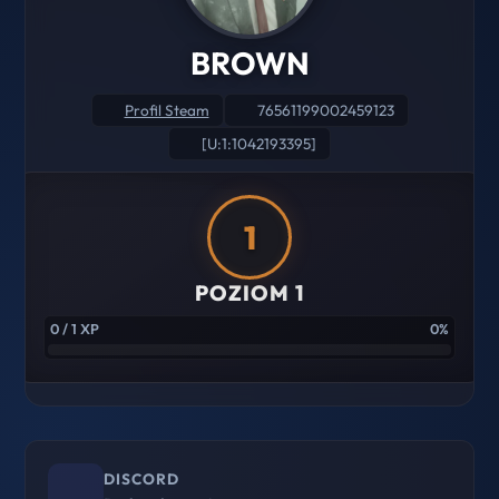
BROWN
Profil Steam
76561199002459123
[U:1:1042193395]
1
POZIOM 1
0 / 1 XP
0%
DISCORD