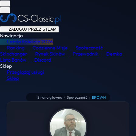
ZALOGUJ PRZEZ STEAM
Nawigacja
Letnia Kolekcja
2026
Ranking
Codzienne Misje
Społeczność
Skinchanger
Rynek Skinów
Przewodnik
Demka
Lista Banów
Discord
Sklep
Przeglądaj usługi
Sklep
Strona główna
/
Społeczność
/
BROWN