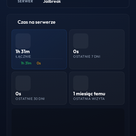
Jailbreak
SERWER
Czas na serwerze
1h 31m
0s
ŁĄCZNIE
OSTATNIE 7 DNI
1h 31m
0s
0s
1 miesiąc temu
OSTATNIE 30 DNI
OSTATNIA WIZYTA