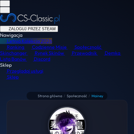
ZALOGUJ PRZEZ STEAM
Nawigacja
Letnia Kolekcja
2026
Ranking
Codzienne Misje
Społeczność
Skinchanger
Rynek Skinów
Przewodnik
Demka
Lista Banów
Discord
Sklep
Przeglądaj usługi
Sklep
Strona główna
/
Społeczność
/
Mainey