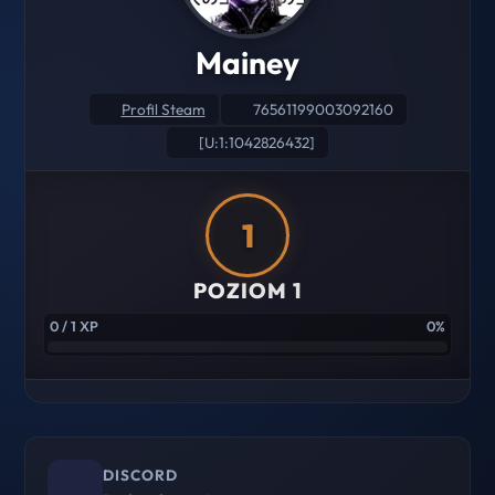
Mainey
Profil Steam
76561199003092160
[U:1:1042826432]
1
POZIOM 1
0 / 1 XP
0%
DISCORD