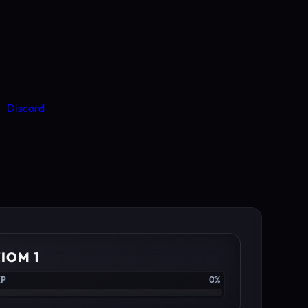
Discord
IOM 1
XP
0%