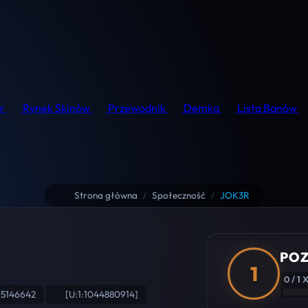
r
Rynek Skinów
Przewodnik
Demka
Lista Banów
Strona główna
Społeczność
JOK3R
/
/
POZ
1
0 / 1 
05146642
[U:1:1044880914]