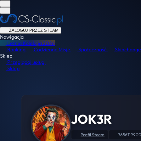
ZALOGUJ PRZEZ STEAM
Nawigacja
Letnia Kolekcja
2026
Ranking
Codzienne Misje
Społeczność
Skinchange
Sklep
Przeglądaj usługi
Sklep
JOK3R
Profil Steam
765611990