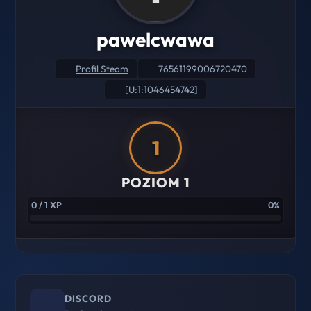
pawelcwawa
Profil Steam
76561199006720470
[U:1:1046454742]
1
POZIOM 1
0 / 1 XP
0%
DISCORD