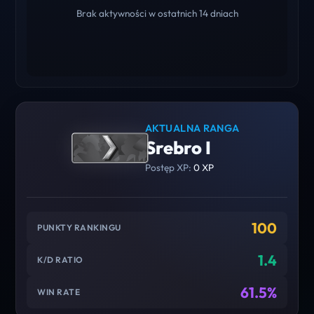
Brak aktywności w ostatnich 14 dniach
AKTUALNA RANGA
Srebro I
Postęp XP:
0 XP
100
PUNKTY RANKINGU
1.4
K/D RATIO
61.5%
WIN RATE