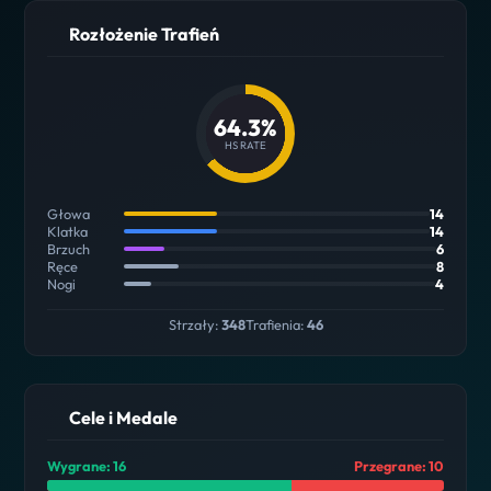
Rozłożenie Trafień
64.3%
HS RATE
Głowa
14
Klatka
14
Brzuch
6
Ręce
8
Nogi
4
Strzały:
348
Trafienia:
46
Cele i Medale
Wygrane: 16
Przegrane: 10