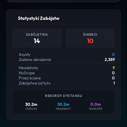
Statystyki Zabójstw
ZABÓJSTWA
ŚMIERCI
14
10
Asysty
0
Zadane obrażenia
2,389
Headshoty
9
NoScope
0
Przez ściane
0
Zabójstwa od tyłu
1
REKORDY DYSTANSU
30.2m
30.2m
0.0m
OGÓLNY
HEADSHOT
NOSCOPE