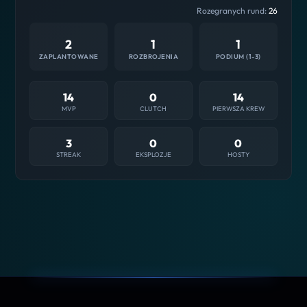
Rozegranych rund:
26
2
1
1
ZAPLANTOWANE
ROZBROJENIA
PODIUM (1-3)
14
0
14
MVP
CLUTCH
PIERWSZA KREW
3
0
0
STREAK
EKSPLOZJE
HOSTY