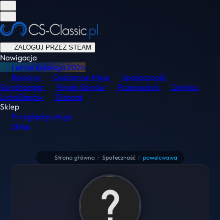
ZALOGUJ PRZEZ STEAM
Nawigacja
Letnia Kolekcja
2026
Ranking
Codzienne Misje
Społeczność
Skinchanger
Rynek Skinów
Przewodnik
Demka
Lista Banów
Discord
Sklep
Przeglądaj usługi
Sklep
Strona główna
/
Społeczność
/
pawelcwawa