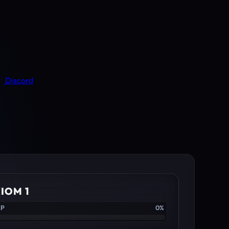
Discord
IOM 1
XP
0%