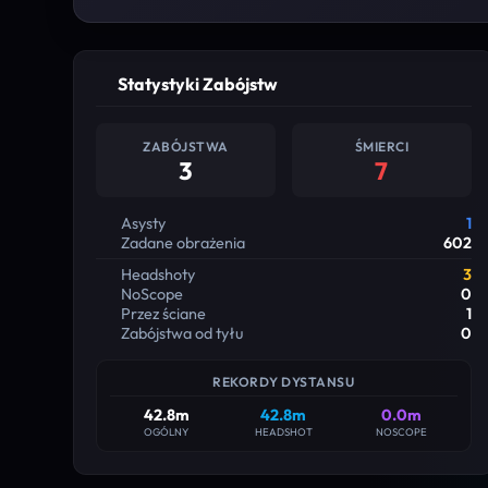
Statystyki Zabójstw
ZABÓJSTWA
ŚMIERCI
3
7
Asysty
1
Zadane obrażenia
602
Headshoty
3
NoScope
0
Przez ściane
1
Zabójstwa od tyłu
0
REKORDY DYSTANSU
42.8m
42.8m
0.0m
OGÓLNY
HEADSHOT
NOSCOPE