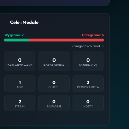
Cele i Medale
Wygrane: 2
Przegrane: 6
Rozegranych rund:
8
0
0
0
ZAPLANTOWANE
ROZBROJENIA
PODIUM (1-3)
1
0
2
MVP
CLUTCH
PIERWSZA KREW
2
0
0
STREAK
EKSPLOZJE
HOSTY