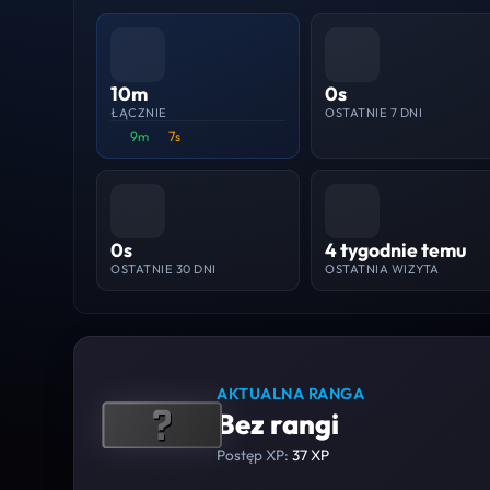
10m
0s
ŁĄCZNIE
OSTATNIE 7 DNI
9m
7s
0s
4 tygodnie temu
OSTATNIE 30 DNI
OSTATNIA WIZYTA
AKTUALNA RANGA
Bez rangi
Postęp XP:
37 XP