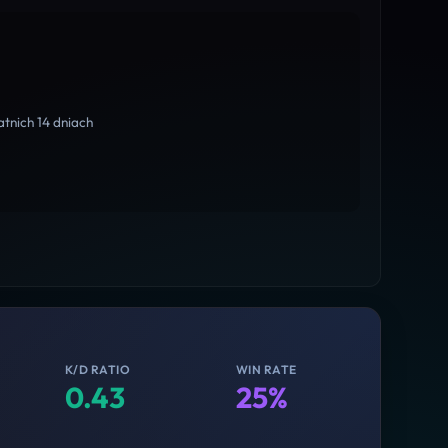
tnich 14 dniach
K/D RATIO
WIN RATE
0.43
25%