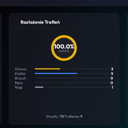
Rozłożenie Trafień
100.0%
HS RATE
Głowa
3
Klatka
5
Brzuch
0
Ręce
0
Nogi
1
Strzały:
70
Trafienia:
9