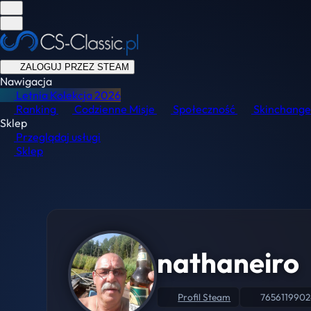
ZALOGUJ PRZEZ STEAM
Nawigacja
Letnia Kolekcja
2026
Ranking
Codzienne Misje
Społeczność
Skinchange
Sklep
Przeglądaj usługi
Sklep
nathaneiro
Profil Steam
765611990