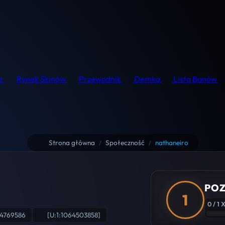
r
Rynek Skinów
Przewodnik
Demka
Lista Banów
Strona główna
Społeczność
nathaneiro
/
/
POZ
1
0 / 1 
24769586
[U:1:1064503858]