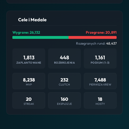
Cele i Medale
Wygrane: 26,132
Przegrane: 20,891
Rozegranych rund:
48,437
1,813
448
1,161
ZAPLANTOWANE
ROZBROJENIA
PODIUM (1-3)
8,238
232
7,488
MVP
CLUTCH
PIERWSZA KREW
20
160
18
STREAK
EKSPLOZJE
HOSTY