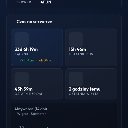
4FUN
SERWER
Czas na serwerze
33d 6h 19m
15h 46m
ŁĄCZNIE
OSTATNIE 7 DNI
791h 45m
6h 34m
45h 59m
2 godziny temu
OSTATNIE 30 DNI
OSTATNIA WIZYTA
Aktywność (14 dni)
W grze
Spectator
3.0h