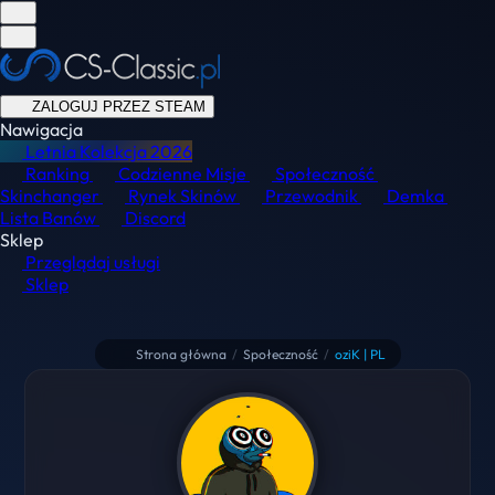
ZALOGUJ PRZEZ STEAM
Nawigacja
Letnia Kolekcja
2026
Ranking
Codzienne Misje
Społeczność
Skinchanger
Rynek Skinów
Przewodnik
Demka
Lista Banów
Discord
Sklep
Przeglądaj usługi
Sklep
Strona główna
/
Społeczność
/
oziK | PL