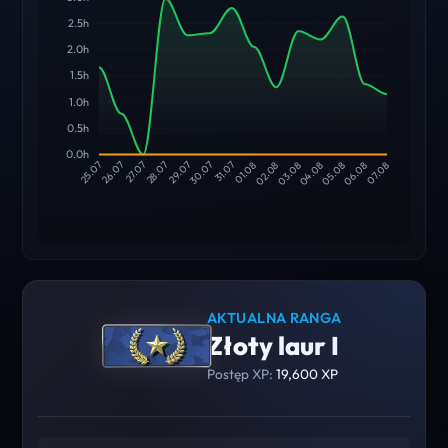
2.5h
2.0h
1.5h
1.0h
0.5h
0.0h
26.07
27.07
28.07
29.07
30.07
31.07
01.08
02.08
03.08
04.08
05.08
06.08
25.07
07.08
AKTUALNA RANGA
Złoty laur I
Postęp XP:
19,600 XP