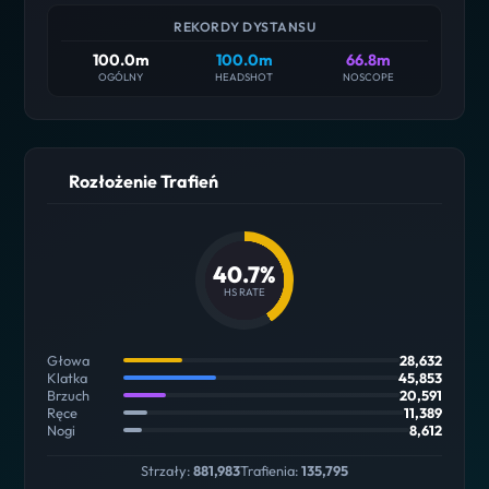
REKORDY DYSTANSU
100.0m
100.0m
66.8m
OGÓLNY
HEADSHOT
NOSCOPE
Rozłożenie Trafień
40.7%
HS RATE
Głowa
28,632
Klatka
45,853
Brzuch
20,591
Ręce
11,389
Nogi
8,612
Strzały:
881,983
Trafienia:
135,795