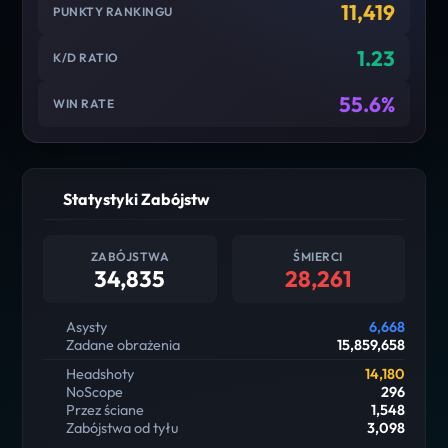
11,419
PUNKTY RANKINGU
1.23
K/D RATIO
55.6%
WIN RATE
Statystyki Zabójstw
ZABÓJSTWA
ŚMIERCI
34,835
28,261
Asysty
6,668
Zadane obrażenia
15,859,658
Headshoty
14,180
NoScope
296
Przez ściane
1,548
Zabójstwa od tyłu
3,098