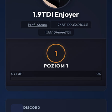
1.9TDI Enjoyer
Profil Steam
76561199034910441
[U:1:1074644713]
1
POZIOM 1
0 / 1 XP
0%
DISCORD