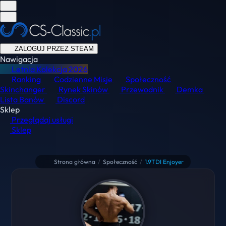
ZALOGUJ PRZEZ STEAM
Nawigacja
Letnia Kolekcja
2026
Ranking
Codzienne Misje
Społeczność
Skinchanger
Rynek Skinów
Przewodnik
Demka
Lista Banów
Discord
Sklep
Przeglądaj usługi
Sklep
Strona główna
/
Społeczność
/
1.9TDI Enjoyer