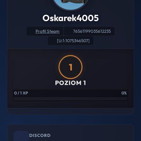
Oskarek4005
Profil Steam
76561199035612235
[U:1:1075346507]
1
POZIOM 1
0 / 1 XP
0%
DISCORD