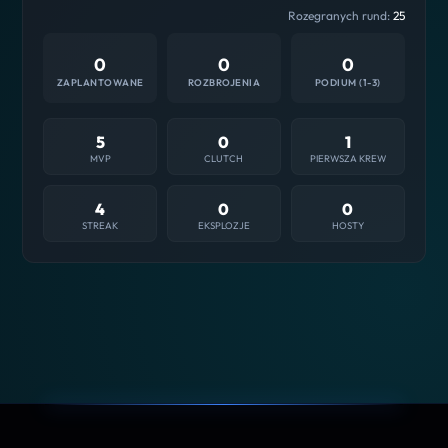
Rozegranych rund:
25
0
0
0
ZAPLANTOWANE
ROZBROJENIA
PODIUM (1-3)
5
0
1
MVP
CLUTCH
PIERWSZA KREW
4
0
0
STREAK
EKSPLOZJE
HOSTY