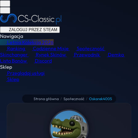
ZALOGUJ PRZEZ STEAM
Nawigacja
Letnia Kolekcja
2026
Ranking
Codzienne Misje
Społeczność
Skinchanger
Rynek Skinów
Przewodnik
Demka
Lista Banów
Discord
Sklep
Przeglądaj usługi
Sklep
Strona główna
/
Społeczność
/
Oskarek4005