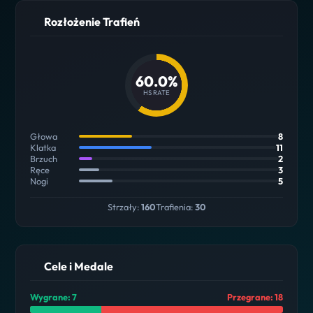
Rozłożenie Trafień
60.0%
HS RATE
Głowa
8
Klatka
11
Brzuch
2
Ręce
3
Nogi
5
Strzały:
160
Trafienia:
30
Cele i Medale
Wygrane: 7
Przegrane: 18