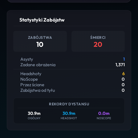
Statystyki Zabójstw
ZABÓJSTWA
ŚMIERCI
10
20
Asysty
1
Zadane obrażenia
1,371
Headshoty
6
NoScope
0
Przez ściane
0
Zabójstwa od tyłu
0
REKORDY DYSTANSU
30.9m
30.9m
0.0m
OGÓLNY
HEADSHOT
NOSCOPE