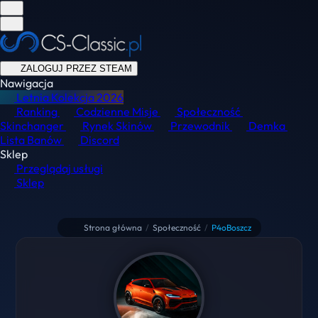
ZALOGUJ PRZEZ STEAM
Nawigacja
Letnia Kolekcja
2026
Ranking
Codzienne Misje
Społeczność
Skinchanger
Rynek Skinów
Przewodnik
Demka
Lista Banów
Discord
Sklep
Przeglądaj usługi
Sklep
Strona główna
/
Społeczność
/
P4oBoszcz