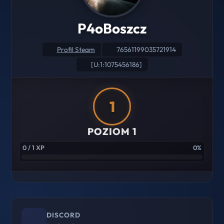
P4oBoszcz
Profil Steam
76561199035721914
[U:1:1075456186]
1
POZIOM 1
0 / 1 XP
0%
DISCORD