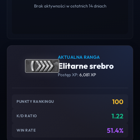
Brak aktywności w ostatnich 14 dniach
AKTUALNA RANGA
Elitarne srebro
Postęp XP:
6,081 XP
100
PUNKTY RANKINGU
1.22
K/D RATIO
51.4%
WIN RATE