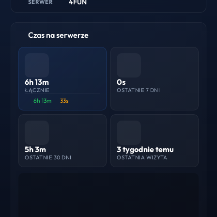
4FUN
SERWER
Czas na serwerze
6h 13m
0s
ŁĄCZNIE
OSTATNIE 7 DNI
6h 13m
33s
5h 3m
3 tygodnie temu
OSTATNIE 30 DNI
OSTATNIA WIZYTA