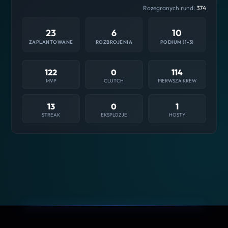
Rozegranych rund:
374
23
6
10
ZAPLANTOWANE
ROZBROJENIA
PODIUM (1-3)
122
0
114
MVP
CLUTCH
PIERWSZA KREW
13
0
1
STREAK
EKSPLOZJE
HOSTY