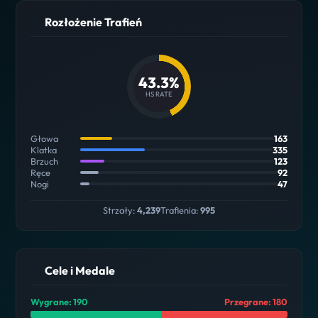
Rozłożenie Trafień
43.3%
HS RATE
Głowa
163
Klatka
335
Brzuch
123
Ręce
92
Nogi
47
Strzały:
4,239
Trafienia:
995
Cele i Medale
Wygrane: 190
Przegrane: 180