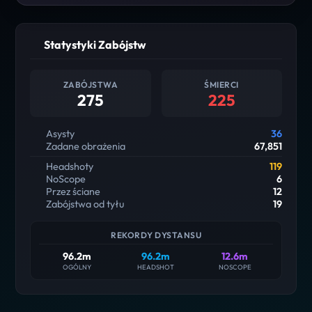
Statystyki Zabójstw
ZABÓJSTWA
ŚMIERCI
275
225
Asysty
36
Zadane obrażenia
67,851
Headshoty
119
NoScope
6
Przez ściane
12
Zabójstwa od tyłu
19
REKORDY DYSTANSU
96.2m
96.2m
12.6m
OGÓLNY
HEADSHOT
NOSCOPE