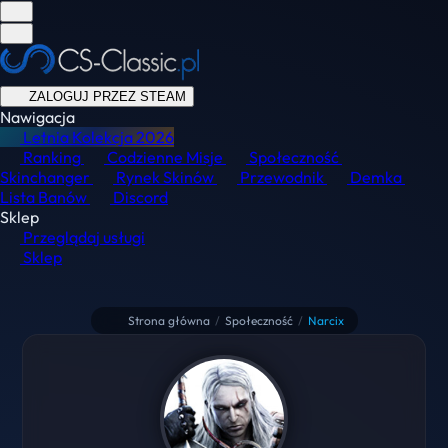
ZALOGUJ PRZEZ STEAM
Nawigacja
Letnia Kolekcja
2026
Ranking
Codzienne Misje
Społeczność
Skinchanger
Rynek Skinów
Przewodnik
Demka
Lista Banów
Discord
Sklep
Przeglądaj usługi
Sklep
Strona główna
/
Społeczność
/
Narcix