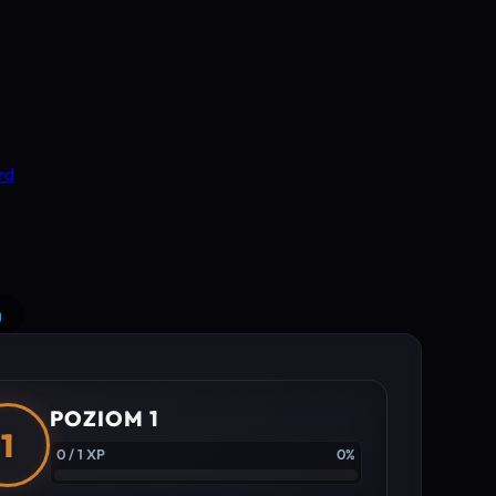
rd
g
POZIOM 1
1
0 / 1 XP
0%