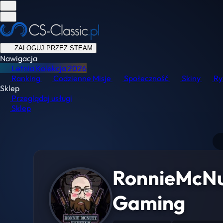
ZALOGUJ PRZEZ STEAM
Nawigacja
Letnia Kolekcja
2026
Ranking
Codzienne Misje
Społeczność
Skiny
Ry
Sklep
Przeglądaj usługi
Sklep
RonnieMcNu
Gaming