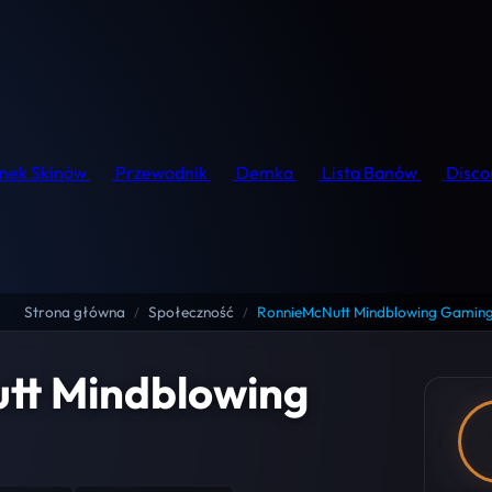
nek Skinów
Przewodnik
Demka
Lista Banów
Disco
Strona główna
Społeczność
RonnieMcNutt Mindblowing Gamin
/
/
tt Mindblowing