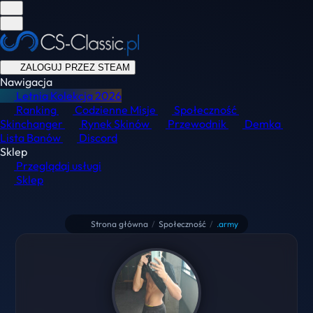
ZALOGUJ PRZEZ STEAM
Nawigacja
Letnia Kolekcja
2026
Ranking
Codzienne Misje
Społeczność
Skinchanger
Rynek Skinów
Przewodnik
Demka
Lista Banów
Discord
Sklep
Przeglądaj usługi
Sklep
Strona główna
/
Społeczność
/
.army