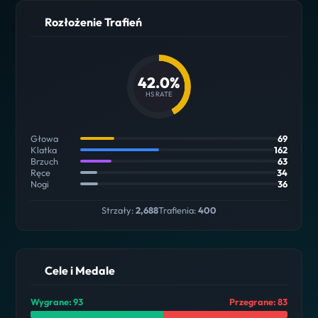
Rozłożenie Trafień
42.0%
HS RATE
Głowa
69
Klatka
162
Brzuch
63
Ręce
34
Nogi
36
Strzały:
2,688
Trafienia:
400
Cele i Medale
Wygrane: 93
Przegrane: 83