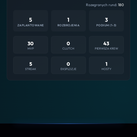
Rozegranych rund:
180
5
1
3
ZAPLANTOWANE
ROZBROJENIA
PODIUM (1-3)
30
0
43
MVP
CLUTCH
PIERWSZA KREW
5
0
1
STREAK
EKSPLOZJE
HOSTY