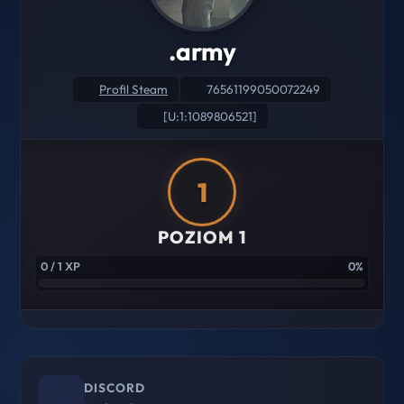
.army
Profil Steam
76561199050072249
[U:1:1089806521]
1
POZIOM 1
0 / 1 XP
0%
DISCORD