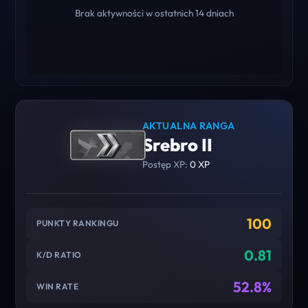
Brak aktywności w ostatnich 14 dniach
AKTUALNA RANGA
Srebro II
Postęp XP:
0 XP
100
PUNKTY RANKINGU
0.81
K/D RATIO
52.8%
WIN RATE