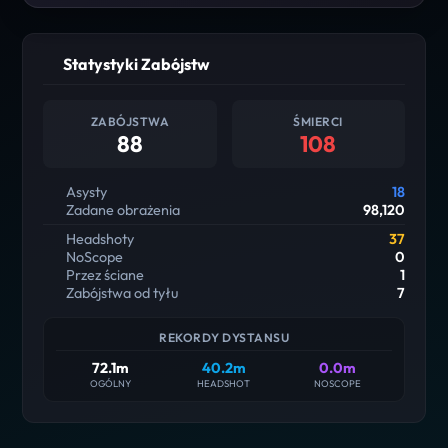
Statystyki Zabójstw
ZABÓJSTWA
ŚMIERCI
88
108
Asysty
18
Zadane obrażenia
98,120
Headshoty
37
NoScope
0
Przez ściane
1
Zabójstwa od tyłu
7
REKORDY DYSTANSU
72.1m
40.2m
0.0m
OGÓLNY
HEADSHOT
NOSCOPE