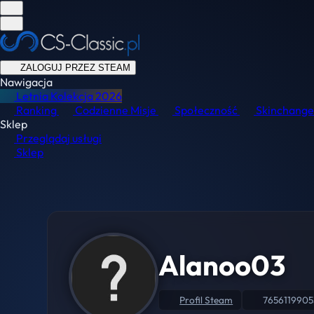
ZALOGUJ PRZEZ STEAM
Nawigacja
Letnia Kolekcja
2026
Ranking
Codzienne Misje
Społeczność
Skinchange
Sklep
Przeglądaj usługi
Sklep
Alanoo03
Profil Steam
765611990