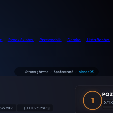
r
Rynek Skinów
Przewodnik
Demka
Lista Banów
Strona główna
Społeczność
Alanoo03
/
/
POZ
1
0 / 1 
53793906
[U:1:1093528178]