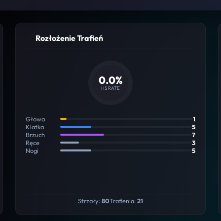
Rozłożenie Trafień
0.0%
HS RATE
Głowa
1
Klatka
5
Brzuch
7
Ręce
3
Nogi
5
Strzały:
80
Trafienia:
21