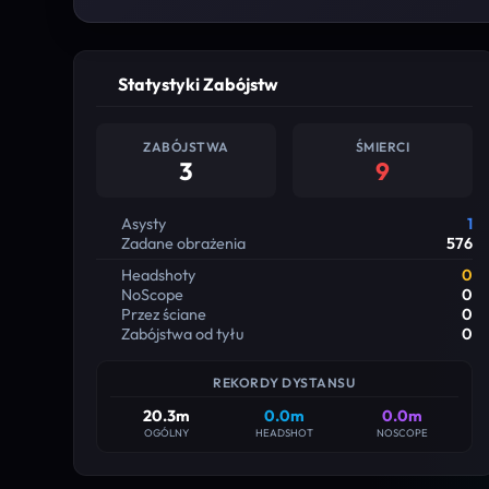
Statystyki Zabójstw
ZABÓJSTWA
ŚMIERCI
3
9
Asysty
1
Zadane obrażenia
576
Headshoty
0
NoScope
0
Przez ściane
0
Zabójstwa od tyłu
0
REKORDY DYSTANSU
20.3m
0.0m
0.0m
OGÓLNY
HEADSHOT
NOSCOPE