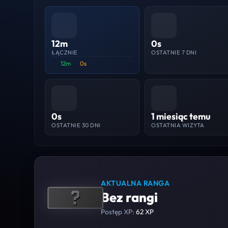
12m
0s
ŁĄCZNIE
OSTATNIE 7 DNI
12m
0s
0s
1 miesiąc temu
OSTATNIE 30 DNI
OSTATNIA WIZYTA
AKTUALNA RANGA
Bez rangi
Postęp XP:
62 XP