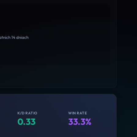
tnich 14 dniach
K/D RATIO
WIN RATE
0.33
33.3%