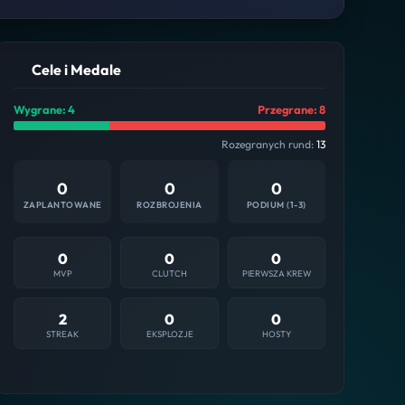
Cele i Medale
Wygrane: 4
Przegrane: 8
Rozegranych rund:
13
0
0
0
ZAPLANTOWANE
ROZBROJENIA
PODIUM (1-3)
0
0
0
MVP
CLUTCH
PIERWSZA KREW
2
0
0
STREAK
EKSPLOZJE
HOSTY