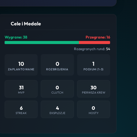
Cele i Medale
Wygrane: 38
Przegrane: 16
Rozegranych rund:
54
10
0
1
ZAPLANTOWANE
ROZBROJENIA
PODIUM (1-3)
31
0
30
MVP
CLUTCH
PIERWSZA KREW
6
4
0
STREAK
EKSPLOZJE
HOSTY