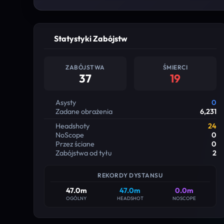
Statystyki Zabójstw
ZABÓJSTWA
ŚMIERCI
37
19
Asysty
0
Zadane obrażenia
6,231
Headshoty
24
NoScope
0
Przez ściane
0
Zabójstwa od tyłu
2
REKORDY DYSTANSU
47.0m
47.0m
0.0m
OGÓLNY
HEADSHOT
NOSCOPE