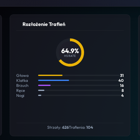
Rozłożenie Trafień
64.9%
HS RATE
Głowa
31
Klatka
40
Brzuch
16
Ręce
8
Nogi
4
Strzały:
626
Trafienia:
104