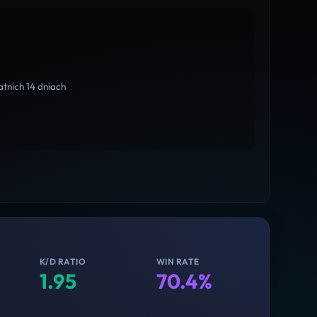
tnich 14 dniach
K/D RATIO
WIN RATE
1.95
70.4%