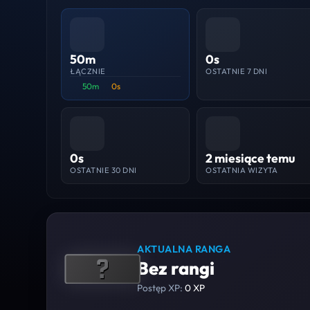
50m
0s
ŁĄCZNIE
OSTATNIE 7 DNI
50m
0s
0s
2 miesiące temu
OSTATNIE 30 DNI
OSTATNIA WIZYTA
AKTUALNA RANGA
Bez rangi
Postęp XP:
0 XP