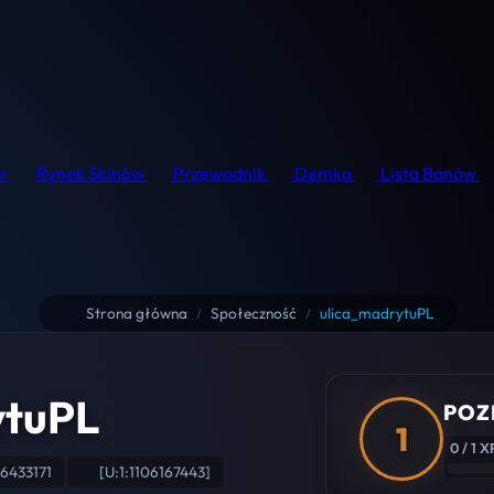
r
Rynek Skinów
Przewodnik
Demka
Lista Banów
Strona główna
Społeczność
ulica_madrytuPL
/
/
ytuPL
POZ
1
0 / 1 X
6433171
[U:1:1106167443]