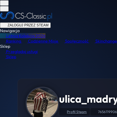
ZALOGUJ PRZEZ STEAM
Nawigacja
Letnia Kolekcja
2026
Ranking
Codzienne Misje
Społeczność
Skinchange
Sklep
Przeglądaj usługi
Sklep
ulica_madr
Profil Steam
7656119906