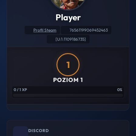
Player
Profil Steam
76561199069452463
[U:1:1109186735]
1
POZIOM 1
0 / 1 XP
0%
DISCORD