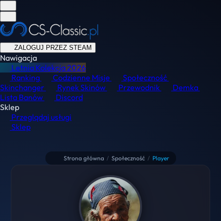
ZALOGUJ PRZEZ STEAM
Nawigacja
Letnia Kolekcja
2026
Ranking
Codzienne Misje
Społeczność
Skinchanger
Rynek Skinów
Przewodnik
Demka
Lista Banów
Discord
Sklep
Przeglądaj usługi
Sklep
Strona główna
/
Społeczność
/
Player