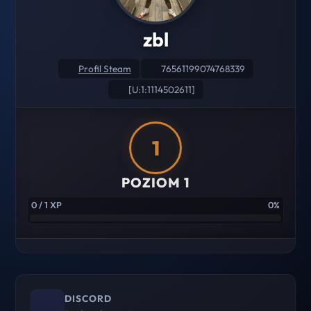
zbl
Profil Steam
76561199074768339
[U:1:1114502611]
1
POZIOM 1
0 / 1 XP
0%
DISCORD