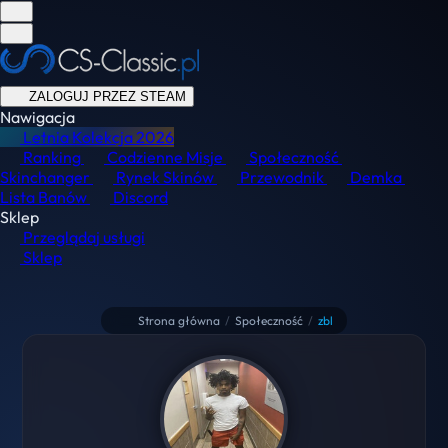
ZALOGUJ PRZEZ STEAM
Nawigacja
Letnia Kolekcja
2026
Ranking
Codzienne Misje
Społeczność
Skinchanger
Rynek Skinów
Przewodnik
Demka
Lista Banów
Discord
Sklep
Przeglądaj usługi
Sklep
Strona główna
/
Społeczność
/
zbl