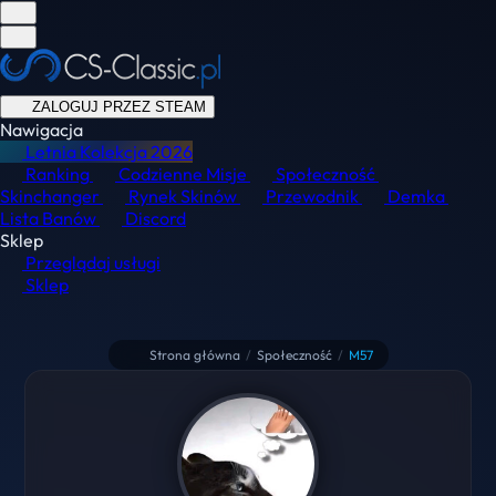
ZALOGUJ PRZEZ STEAM
Nawigacja
Letnia Kolekcja
2026
Ranking
Codzienne Misje
Społeczność
Skinchanger
Rynek Skinów
Przewodnik
Demka
Lista Banów
Discord
Sklep
Przeglądaj usługi
Sklep
Strona główna
/
Społeczność
/
M57