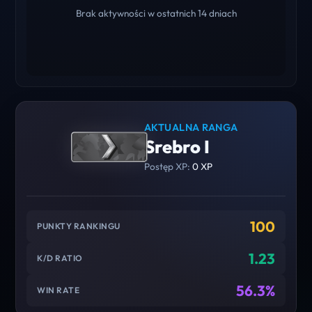
Brak aktywności w ostatnich 14 dniach
AKTUALNA RANGA
Srebro I
Postęp XP:
0 XP
100
PUNKTY RANKINGU
1.23
K/D RATIO
56.3%
WIN RATE