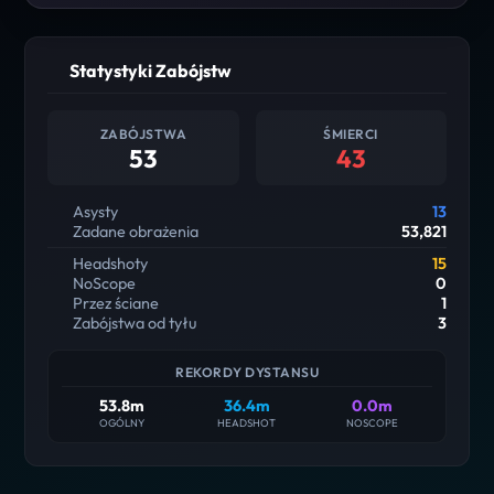
Statystyki Zabójstw
ZABÓJSTWA
ŚMIERCI
53
43
Asysty
13
Zadane obrażenia
53,821
Headshoty
15
NoScope
0
Przez ściane
1
Zabójstwa od tyłu
3
REKORDY DYSTANSU
53.8m
36.4m
0.0m
OGÓLNY
HEADSHOT
NOSCOPE