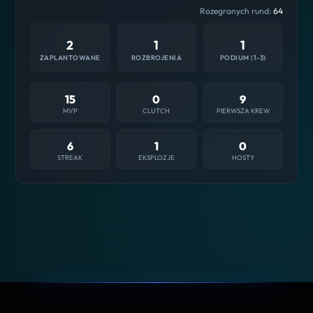
Rozegranych rund:
64
2
1
1
ZAPLANTOWANE
ROZBROJENIA
PODIUM (1-3)
15
0
9
MVP
CLUTCH
PIERWSZA KREW
6
1
0
STREAK
EKSPLOZJE
HOSTY