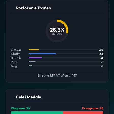
Rozłożenie Trafień
28.3%
HS RATE
Głowa
24
Klatka
65
Brzuch
31
Ręce
16
Nogi
8
Strzały:
1,344
Trafienia:
167
Cele i Medale
Wygrane: 36
Przegrane: 28