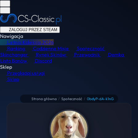
ZALOGUJ PRZEZ STEAM
Nawigacja
Letnia Kolekcja
2026
Ranking
Codzienne Misje
Społeczność
Skinchanger
Rynek Skinów
Przewodnik
Demka
Lista Banów
Discord
Sklep
Przeglądaj usługi
Sklep
Strona główna
/
Społeczność
/
0bdyP-dA-k1nG