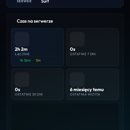
Surf
SERWER
Czas na serwerze
2h 2m
0s
ŁĄCZNIE
OSTATNIE 7 DNI
1h 56m
5m
0s
6 miesięcy temu
OSTATNIE 30 DNI
OSTATNIA WIZYTA