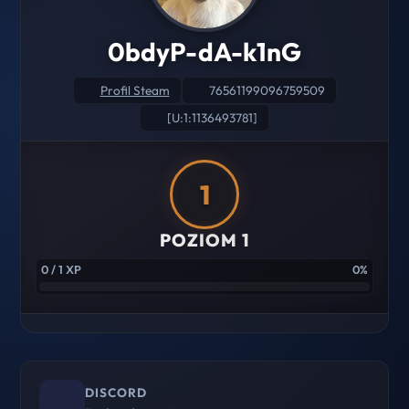
0bdyP-dA-k1nG
Profil Steam
76561199096759509
[U:1:1136493781]
1
POZIOM 1
0 / 1 XP
0%
DISCORD