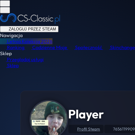
ZALOGUJ PRZEZ STEAM
Nawigacja
Letnia Kolekcja
2026
Ranking
Codzienne Misje
Społeczność
Skinchange
Sklep
Przeglądaj usługi
Sklep
Player
Profil Steam
765611990