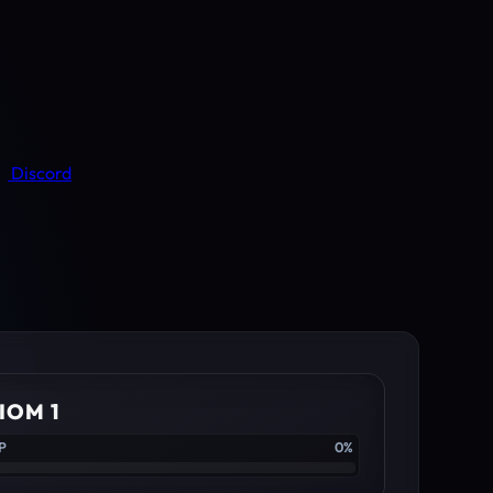
Discord
IOM 1
P
0%