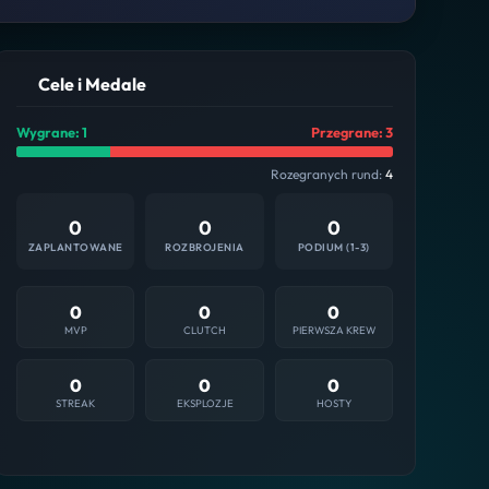
Cele i Medale
Wygrane: 1
Przegrane: 3
Rozegranych rund:
4
0
0
0
ZAPLANTOWANE
ROZBROJENIA
PODIUM (1-3)
0
0
0
MVP
CLUTCH
PIERWSZA KREW
0
0
0
STREAK
EKSPLOZJE
HOSTY