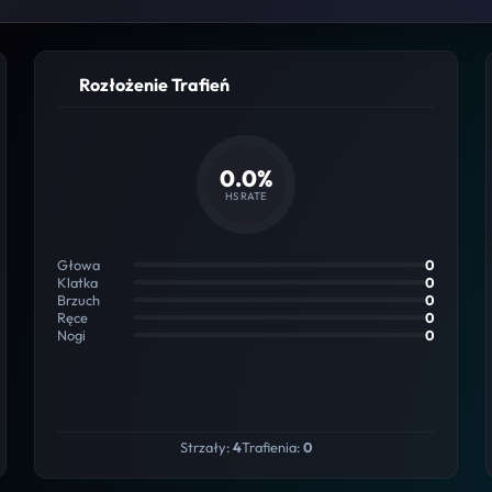
Rozłożenie Trafień
0.0%
HS RATE
Głowa
0
Klatka
0
Brzuch
0
Ręce
0
Nogi
0
Strzały:
4
Trafienia:
0