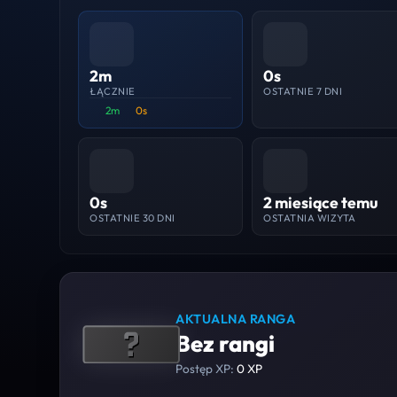
2m
0s
ŁĄCZNIE
OSTATNIE 7 DNI
2m
0s
0s
2 miesiące temu
OSTATNIE 30 DNI
OSTATNIA WIZYTA
AKTUALNA RANGA
Bez rangi
Postęp XP:
0 XP