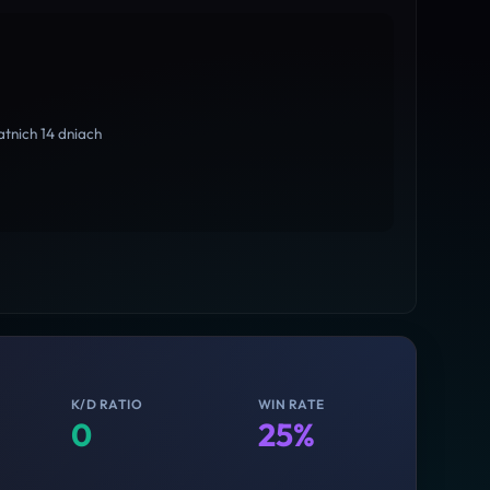
tnich 14 dniach
K/D RATIO
WIN RATE
0
25%