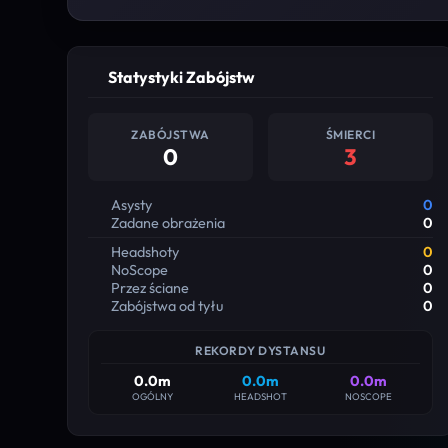
Statystyki Zabójstw
ZABÓJSTWA
ŚMIERCI
0
3
Asysty
0
Zadane obrażenia
0
Headshoty
0
NoScope
0
Przez ściane
0
Zabójstwa od tyłu
0
REKORDY DYSTANSU
0.0m
0.0m
0.0m
OGÓLNY
HEADSHOT
NOSCOPE