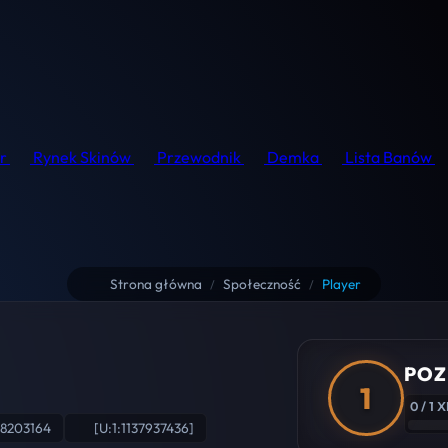
r
Rynek Skinów
Przewodnik
Demka
Lista Banów
Strona główna
Społeczność
Player
/
/
POZ
1
0 / 1 X
98203164
[U:1:1137937436]