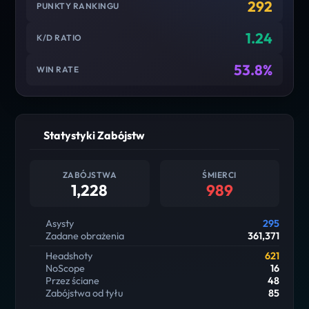
292
PUNKTY RANKINGU
1.24
K/D RATIO
53.8%
WIN RATE
Statystyki Zabójstw
ZABÓJSTWA
ŚMIERCI
1,228
989
Asysty
295
Zadane obrażenia
361,371
Headshoty
621
NoScope
16
Przez ściane
48
Zabójstwa od tyłu
85