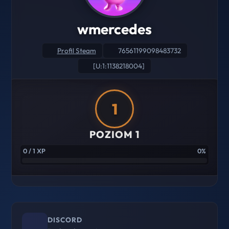
wmercedes
Profil Steam
76561199098483732
[U:1:1138218004]
1
POZIOM 1
0 / 1 XP
0%
DISCORD