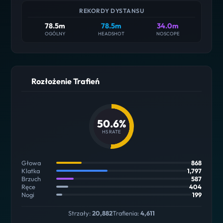
REKORDY DYSTANSU
78.5m
78.5m
34.0m
OGÓLNY
HEADSHOT
NOSCOPE
Rozłożenie Trafień
50.6%
HS RATE
Głowa
868
Klatka
1,797
Brzuch
587
Ręce
404
Nogi
199
Strzały:
20,882
Trafienia:
4,611