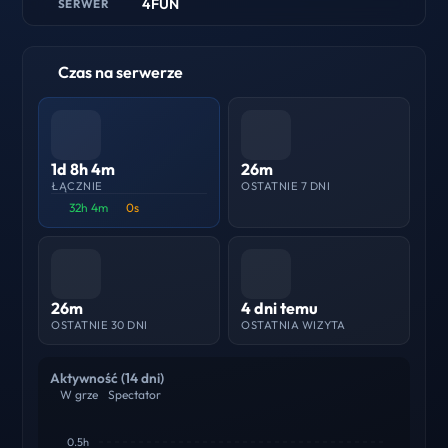
4FUN
SERWER
Czas na serwerze
1d 8h 4m
26m
ŁĄCZNIE
OSTATNIE 7 DNI
32h 4m
0s
26m
4 dni temu
OSTATNIE 30 DNI
OSTATNIA WIZYTA
Aktywność (14 dni)
W grze
Spectator
0.5h