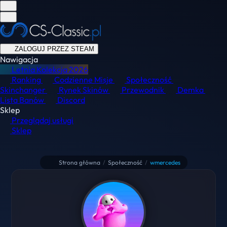
ZALOGUJ PRZEZ STEAM
Nawigacja
Letnia Kolekcja
2026
Ranking
Codzienne Misje
Społeczność
Skinchanger
Rynek Skinów
Przewodnik
Demka
Lista Banów
Discord
Sklep
Przeglądaj usługi
Sklep
Strona główna
/
Społeczność
/
wmercedes