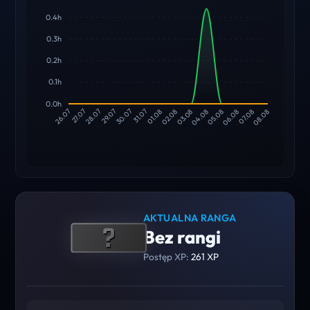
0.4h
0.3h
0.2h
0.1h
0.0h
27.07
28.07
29.07
30.07
31.07
01.08
02.08
03.08
04.08
05.08
06.08
07.08
26.07
08.08
AKTUALNA RANGA
Bez rangi
Postęp XP:
261 XP