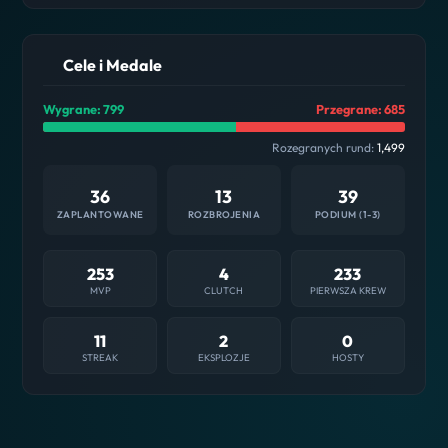
Cele i Medale
Wygrane: 799
Przegrane: 685
Rozegranych rund:
1,499
36
13
39
ZAPLANTOWANE
ROZBROJENIA
PODIUM (1-3)
253
4
233
MVP
CLUTCH
PIERWSZA KREW
11
2
0
STREAK
EKSPLOZJE
HOSTY