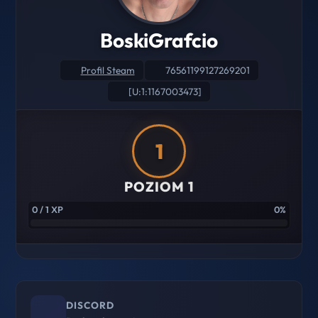
BoskiGrafcio
Profil Steam
76561199127269201
[U:1:1167003473]
1
POZIOM 1
0 / 1 XP
0%
DISCORD