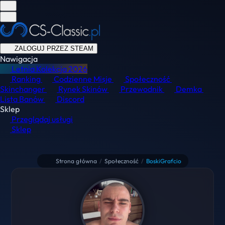
ZALOGUJ PRZEZ STEAM
Nawigacja
Letnia Kolekcja
2026
Ranking
Codzienne Misje
Społeczność
Skinchanger
Rynek Skinów
Przewodnik
Demka
Lista Banów
Discord
Sklep
Przeglądaj usługi
Sklep
Strona główna
/
Społeczność
/
BoskiGrafcio