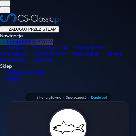
ZALOGUJ PRZEZ STEAM
Nawigacja
Letnia Kolekcja
2026
Ranking
Codzienne Misje
Społeczność
Skinchanger
Rynek Skinów
Przewodnik
Demka
Lista Banów
Discord
Sklep
Przeglądaj usługi
Sklep
Strona główna
/
Społeczność
/
Danielpol