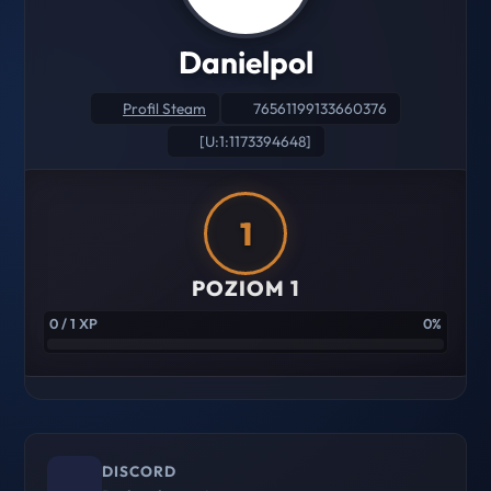
Danielpol
Profil Steam
76561199133660376
[U:1:1173394648]
1
POZIOM 1
0 / 1 XP
0%
DISCORD