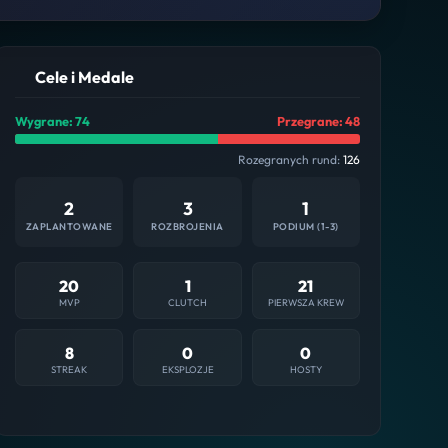
Cele i Medale
Wygrane: 74
Przegrane: 48
Rozegranych rund:
126
2
3
1
ZAPLANTOWANE
ROZBROJENIA
PODIUM (1-3)
20
1
21
MVP
CLUTCH
PIERWSZA KREW
8
0
0
STREAK
EKSPLOZJE
HOSTY