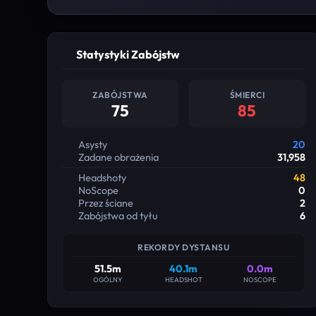
Statystyki Zabójstw
ZABÓJSTWA
ŚMIERCI
75
85
Asysty
20
Zadane obrażenia
31,958
Headshoty
48
NoScope
0
Przez ściane
2
Zabójstwa od tyłu
6
REKORDY DYSTANSU
51.5m
40.1m
0.0m
OGÓLNY
HEADSHOT
NOSCOPE