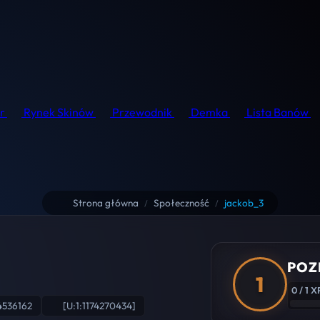
r
Rynek Skinów
Przewodnik
Demka
Lista Banów
Strona główna
Społeczność
jackob_3
/
/
POZ
1
0 / 1 X
4536162
[U:1:1174270434]