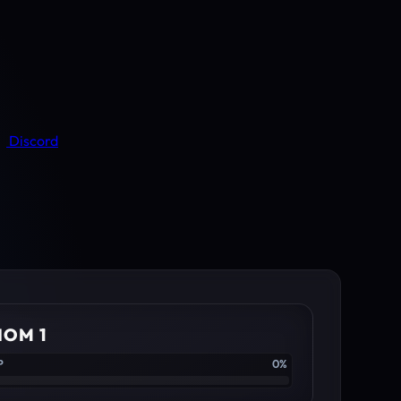
Discord
IOM 1
P
0%