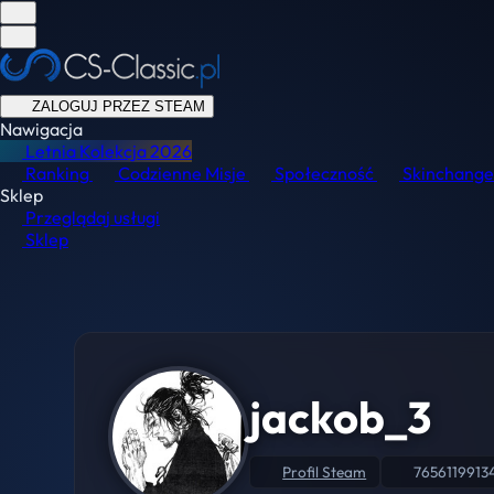
ZALOGUJ PRZEZ STEAM
Nawigacja
Letnia Kolekcja
2026
Ranking
Codzienne Misje
Społeczność
Skinchange
Sklep
Przeglądaj usługi
Sklep
jackob_3
Profil Steam
7656119913