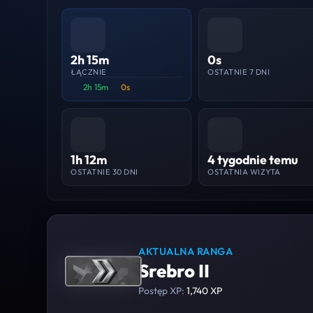
2h 15m
0s
ŁĄCZNIE
OSTATNIE 7 DNI
2h 15m
0s
1h 12m
4 tygodnie temu
OSTATNIE 30 DNI
OSTATNIA WIZYTA
AKTUALNA RANGA
Srebro II
Postęp XP:
1,740 XP