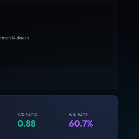
tnich 14 dniach
K/D RATIO
WIN RATE
0.88
60.7%