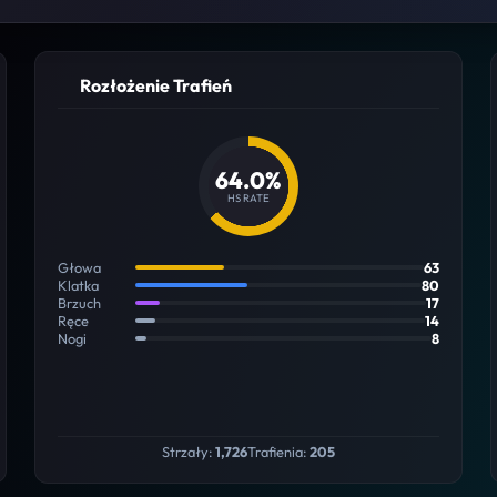
Rozłożenie Trafień
64.0%
HS RATE
Głowa
63
Klatka
80
Brzuch
17
Ręce
14
Nogi
8
Strzały:
1,726
Trafienia:
205